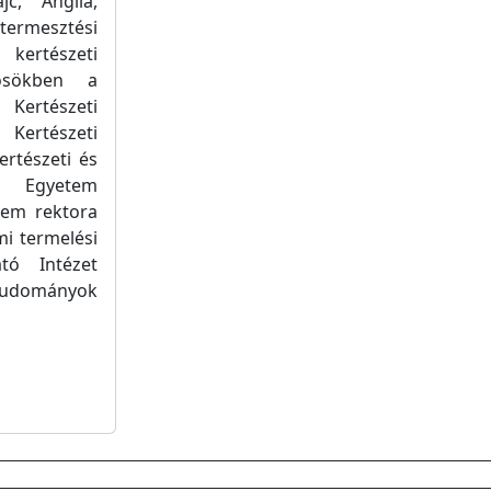
jc, Anglia,
termesztési
 kertészeti
ösökben a
 Kertészeti
Kertészeti
ertészeti és
yi Egyetem
tem rektora
mi termelési
tó Intézet
 tudományok