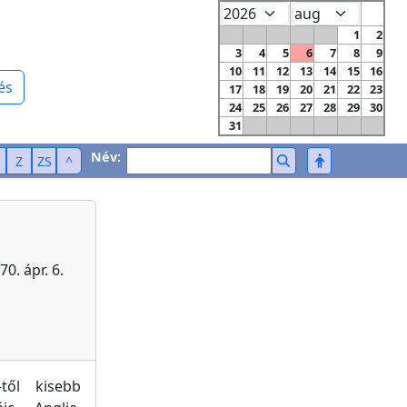
1
2
3
4
5
6
7
8
9
10
11
12
13
14
15
16
és
17
18
19
20
21
22
23
24
25
26
27
28
29
30
31
Név:
Z
ZS
^
0. ápr. 6.
-től kisebb