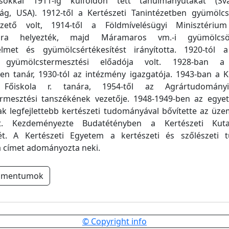
sokkal 1911-ig külföldön tett tanulmányutakat (Svá
zág, USA). 1912-től a Kertészeti Tanintézetben gyümölcs
ezető volt, 1914-től a Földmívelésügyi Minisztérium
lyára helyezték, majd Máramaros vm.-i gyümölcs
lmet és gyümölcsértékesítést irányította. 1920-tól a
t gyümölcstermesztési előadója volt. 1928-ban a 
en tanár, 1930-tól az intézmény igazgatója. 1943-ban a K
i Főiskola r. tanára, 1954-től az Agrártudomán
rmesztési tanszékének vezetője. 1948-1949-ben az egye
ak legfejlettebb kertészeti tudományával bővítette az üze
et. Kezdeményezte Budatétényben a Kertészeti Kuta
ését. A Kertészeti Egyetem a kertészeti és szőlészeti
a címet adományozta neki.
umentumok
© Copyright info