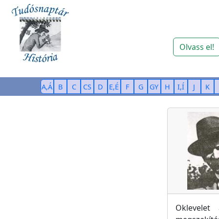
Olvass el!
A,Á
B
C
CS
D
E,É
F
G
GY
H
I,Í
J
K
Oklevelet 