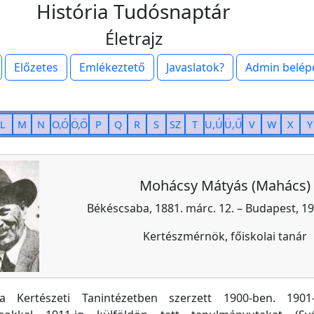
História Tudósnaptár
Életrajz
Előzetes
Emlékeztető
Javaslatok?
Admin belép
L
M
N
O,Ó
Ö,Ő
P
Q
R
S
SZ
T
U,Ú
Ü,Ű
V
W
X
Y
Mohácsy Mátyás (Mahács)
Békéscsaba, 1881. márc. 12. – Budapest, 197
Kertészmérnök, főiskolai tanár
a Kertészeti Tanintézetben szerzett 1900-ben. 1901