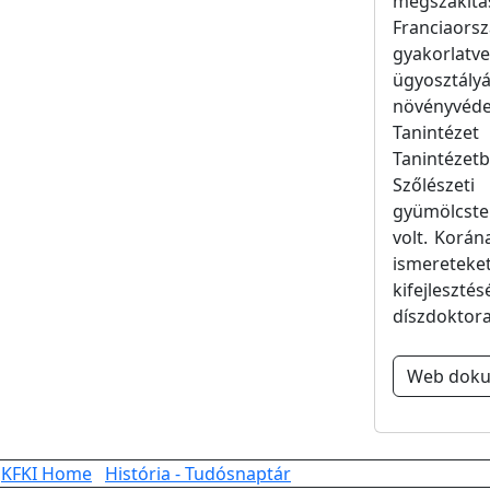
megszakítá
Franciaors
gyakorlatv
ügyosztá
növényvéde
Tanintéze
Tanintézetb
Szőlészet
gyümölcste
volt. Korán
ismeretek
kifejleszt
díszdoktor
Web dok
KFKI Home
História - Tudósnaptár