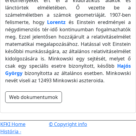
eredményeket ért el a kvadratikus alakok és
lánctörtek elméletében. Ő vezette be a
számelméletben a számok geometriáját. 1907-ben
felismerte, hogy
Lorentz
és Einstein eredményei a
négydimenziós tér-idő kontinuumban fogalmazhatók
meg. Ezzel jelentősen hozzájárult a relativitáselmélet
matematikai megalapozásához. Hatással volt Einstein
későbbi munkásságára, az általános relativitáselmélet
kidolgozására is. Minkowski egy sejtését, melyet ő
csak egy speciális esetre bizonyított, később
Hajós
György
bizonyította az általános esetben. Minkowski
nevét viseli az 12493 Minkowski aszteroida.
Web dokumentumok
KFKI Home
© Copyright info
História -