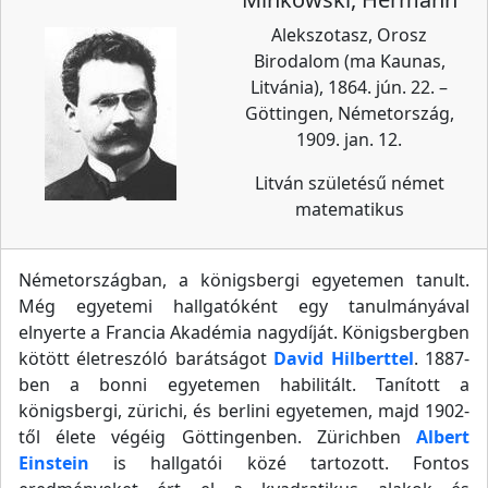
Alekszotasz, Orosz
Birodalom (ma Kaunas,
Litvánia), 1864. jún. 22. –
Göttingen, Németország,
1909. jan. 12.
Litván születésű német
matematikus
Németországban, a königsbergi egyetemen tanult.
Még egyetemi hallgatóként egy tanulmányával
elnyerte a Francia Akadémia nagydíját. Königsbergben
kötött életreszóló barátságot
David Hilberttel
. 1887-
ben a bonni egyetemen habilitált. Tanított a
königsbergi, zürichi, és berlini egyetemen, majd 1902-
től élete végéig Göttingenben. Zürichben
Albert
Einstein
is hallgatói közé tartozott. Fontos