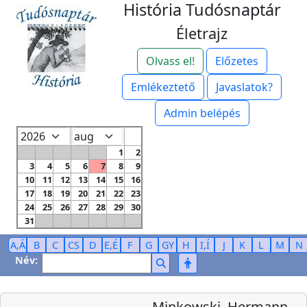
História Tudósnaptár
Életrajz
Olvass el!
Előzetes
Emlékeztető
Javaslatok?
Admin belépés
1
2
3
4
5
6
7
8
9
10
11
12
13
14
15
16
17
18
19
20
21
22
23
24
25
26
27
28
29
30
31
A,Á
B
C
CS
D
E,É
F
G
GY
H
I,Í
J
K
L
M
N
Név:
Minkowski, Hermann