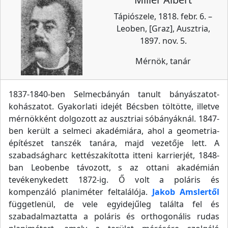
Tápiószele, 1818. febr. 6. –
Leoben, [Graz], Ausztria,
1897. nov. 5.
Mérnök, tanár
1837-1840-ben Selmecbányán tanult bányászatot-
kohászatot. Gyakorlati idejét Bécsben töltötte, illetve
mérnökként dolgozott az ausztriai sóbányáknál. 1847-
ben került a selmeci akadémiára, ahol a geometria-
építészet tanszék tanára, majd vezetője lett. A
szabadságharc kettészakította itteni karrierjét, 1848-
ban Leobenbe távozott, s az ottani akadémián
tevékenykedett 1872-ig. Ő volt a poláris és
kompenzáló planiméter feltalálója.
Jakob Amslertől
függetlenül, de vele egyidejűleg találta fel és
szabadalmaztatta a poláris és orthogonális rudas