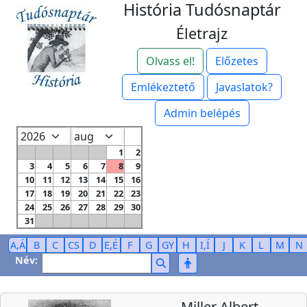
História Tudósnaptár
Életrajz
Olvass el!
Előzetes
Emlékeztető
Javaslatok?
Admin belépés
1
2
3
4
5
6
7
8
9
10
11
12
13
14
15
16
17
18
19
20
21
22
23
24
25
26
27
28
29
30
31
A,Á
B
C
CS
D
E,É
F
G
GY
H
I,Í
J
K
L
M
N
Név:
Miller Albert