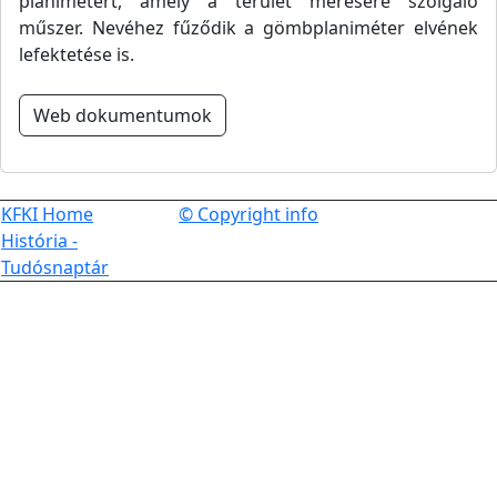
planimétert, amely a terület mérésére szolgáló
műszer. Nevéhez fűződik a gömbplaniméter elvének
lefektetése is.
Web dokumentumok
KFKI Home
© Copyright info
História -
Tudósnaptár