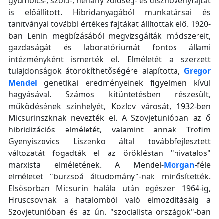
gyümölcs-, szőlő-, néhány zöldség- és dísznövényfajtát
is előállított. Hibridanyagából munkatársai és
tanítványai további értékes fajtákat állítottak elő. 1920-
ban Lenin megbízásából megvizsgálták módszereit,
gazdaságát és laboratóriumát fontos állami
intézményként ismerték el. Elméletét a szerzett
tulajdonságok átörökíthetőségére alapította,
Gregor
Mendel
genetikai eredményeinek figyelmen kívül
hagyásával. Számos kitüntetésben részesült,
működésének színhelyét, Kozlov városát, 1932-ben
Micsurinszknak nevezték el. A Szovjetunióban az ő
hibridizációs elméletét, valamint annak Trofim
Gyenyiszovics Liszenko által továbbfejlesztett
változatát fogadták el az örökléstan "hivatalos"
marxista elméletének. A Mendel-
Morgan
-féle
elméletet "burzsoá áltudomány"-nak minősítették.
Elsősorban Micsurin halála után egészen 1964-ig,
Hruscsovnak a hatalomból való elmozdításáig a
Szovjetunióban és az ún. "szocialista országok"-ban