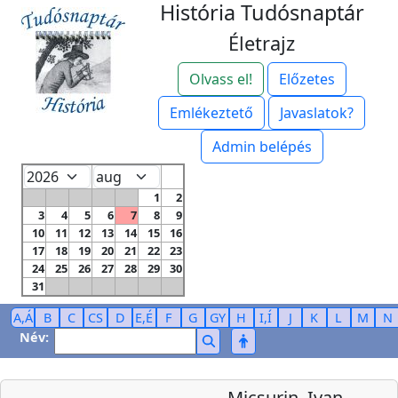
História Tudósnaptár
Életrajz
Olvass el!
Előzetes
Emlékeztető
Javaslatok?
Admin belépés
1
2
3
4
5
6
7
8
9
10
11
12
13
14
15
16
17
18
19
20
21
22
23
24
25
26
27
28
29
30
31
A,Á
B
C
CS
D
E,É
F
G
GY
H
I,Í
J
K
L
M
N
Név:
Micsurin, Ivan