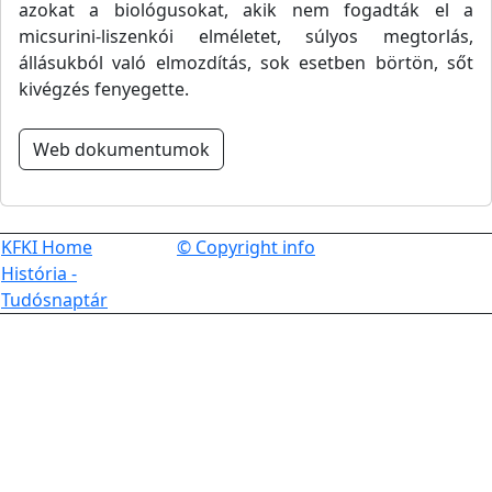
azokat a biológusokat, akik nem fogadták el a
micsurini-liszenkói elméletet, súlyos megtorlás,
állásukból való elmozdítás, sok esetben börtön, sőt
kivégzés fenyegette.
Web dokumentumok
KFKI Home
© Copyright info
História -
Tudósnaptár