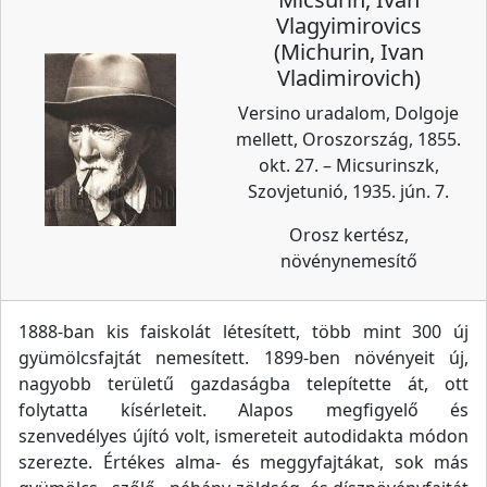
Vlagyimirovics
(Michurin, Ivan
Vladimirovich)
Versino uradalom, Dolgoje
mellett, Oroszország, 1855.
okt. 27. – Micsurinszk,
Szovjetunió, 1935. jún. 7.
Orosz kertész,
növénynemesítő
1888-ban kis faiskolát létesített, több mint 300 új
gyümölcsfajtát nemesített. 1899-ben növényeit új,
nagyobb területű gazdaságba telepítette át, ott
folytatta kísérleteit. Alapos megfigyelő és
szenvedélyes újító volt, ismereteit autodidakta módon
szerezte. Értékes alma- és meggyfajtákat, sok más