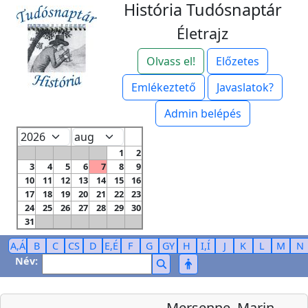
História Tudósnaptár
Életrajz
Olvass el!
Előzetes
Emlékeztető
Javaslatok?
Admin belépés
1
2
3
4
5
6
7
8
9
10
11
12
13
14
15
16
17
18
19
20
21
22
23
24
25
26
27
28
29
30
31
A,Á
B
C
CS
D
E,É
F
G
GY
H
I,Í
J
K
L
M
N
Név:
Mersenne, Marin