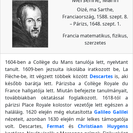
Oizé, ma Sarthe,
Franciaország, 1588. szept. 8.
– Párizs, 1648. szept. 1.
Francia matematikus, fizikus,
szerzetes
1604-ben a Collège du Mans tanulója lett, nyelvtant
tanult. 1609-ben jezsuita iskolába iratkozott be, La
Flèche-be, itt végzett többek között
Descartes
is, aki
később barátja lett. Párizsba a Collège Royale du
France hallgatója lett. Miután befejezte tanulmányait,
továbbiakban oktatással foglalkozott. 1618-tól a
párizsi Place Royale kolostor vezetője lett egészen a
haláláig. 1620 elején még elutasította
Galileo Galilei
nézeteit, azonban 1630 elején már lelkes támogatója
volt. Descartes,
Fermat
és
Christiaan Huygens