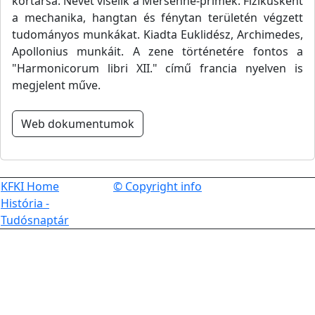
kortársa. Nevét viselik a Mersenne-prímek. Fizikusként
a mechanika, hangtan és fénytan területén végzett
tudományos munkákat. Kiadta Euklidész, Archimedes,
Apollonius munkáit. A zene történetére fontos a
"Harmonicorum libri XII." című francia nyelven is
megjelent műve.
Web dokumentumok
KFKI Home
© Copyright info
História -
Tudósnaptár