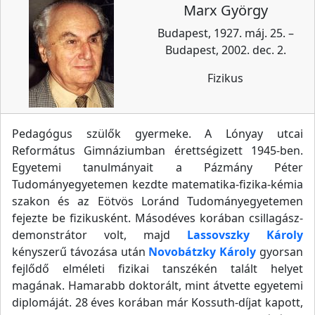
Marx György
Budapest, 1927. máj. 25. –
Budapest, 2002. dec. 2.
Fizikus
Pedagógus szülők gyermeke. A Lónyay utcai
Református Gimnáziumban érettségizett 1945-ben.
Egyetemi tanulmányait a Pázmány Péter
Tudományegyetemen kezdte matematika-fizika-kémia
szakon és az Eötvös Loránd Tudományegyetemen
fejezte be fizikusként. Másodéves korában csillagász-
demonstrátor volt, majd
Lassovszky Károly
kényszerű távozása után
Novobátzky Károly
gyorsan
fejlődő elméleti fizikai tanszékén talált helyet
magának. Hamarabb doktorált, mint átvette egyetemi
diplomáját. 28 éves korában már Kossuth-díjat kapott,