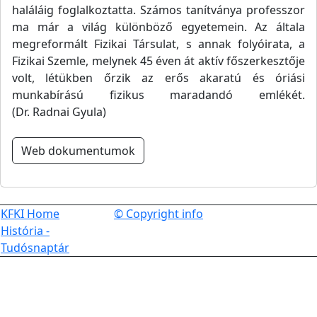
haláláig foglalkoztatta. Számos tanítványa professzor
ma már a világ különböző egyetemein. Az általa
megreformált Fizikai Társulat, s annak folyóirata, a
Fizikai Szemle, melynek 45 éven át aktív főszerkesztője
volt, létükben őrzik az erős akaratú és óriási
munkabírású fizikus maradandó emlékét.
(Dr. Radnai Gyula)
Web dokumentumok
KFKI Home
© Copyright info
História -
Tudósnaptár