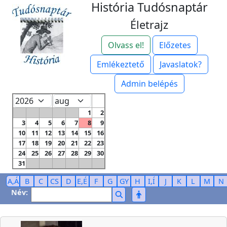
História Tudósnaptár
Életrajz
Olvass el!
Előzetes
Emlékeztető
Javaslatok?
Admin belépés
1
2
3
4
5
6
7
8
9
10
11
12
13
14
15
16
17
18
19
20
21
22
23
24
25
26
27
28
29
30
31
A,Á
B
C
CS
D
E,É
F
G
GY
H
I,Í
J
K
L
M
N
Név: