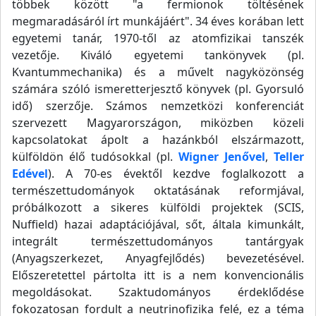
többek között "a fermionok töltésének
megmaradásáról írt munkájáért". 34 éves korában lett
egyetemi tanár, 1970-től az atomfizikai tanszék
vezetője. Kiváló egyetemi tankönyvek (pl.
Kvantummechanika) és a művelt nagyközönség
számára szóló ismeretterjesztő könyvek (pl. Gyorsuló
idő) szerzője. Számos nemzetközi konferenciát
szervezett Magyarországon, miközben közeli
kapcsolatokat ápolt a hazánkból elszármazott,
külföldön élő tudósokkal (pl.
Wigner Jenővel
,
Teller
Edével
). A 70-es évektől kezdve foglalkozott a
természettudományok oktatásának reformjával,
próbálkozott a sikeres külföldi projektek (SCIS,
Nuffield) hazai adaptációjával, sőt, általa kimunkált,
integrált természettudományos tantárgyak
(Anyagszerkezet, Anyagfejlődés) bevezetésével.
Előszeretettel pártolta itt is a nem konvencionális
megoldásokat. Szaktudományos érdeklődése
fokozatosan fordult a neutrinofizika felé, ez a téma