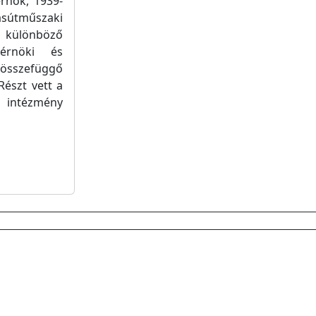
rnök, 1939-
asútműszaki
 különböző
mérnöki és
összefüggő
Részt vett a
 intézmény