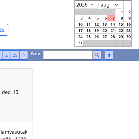
1
2
3
4
5
6
7
8
9
10
11
12
13
14
15
16
és
17
18
19
20
21
22
23
24
25
26
27
28
29
30
31
Név:
Z
ZS
^
 dec. 15.
llamvasutak