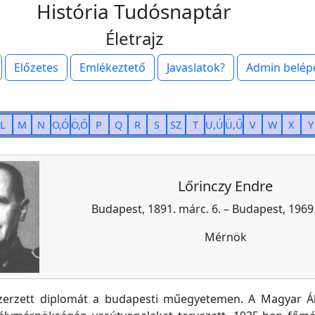
História Tudósnaptár
Életrajz
Előzetes
Emlékeztető
Javaslatok?
Admin belép
L
M
N
O,Ó
Ö,Ő
P
Q
R
S
SZ
T
U,Ú
Ü,Ű
V
W
X
Y
Lőrinczy Endre
Budapest, 1891. márc. 6. – Budapest, 1969.
Mérnök
zerzett diplomát a budapesti műegyetemen. A Magyar Á