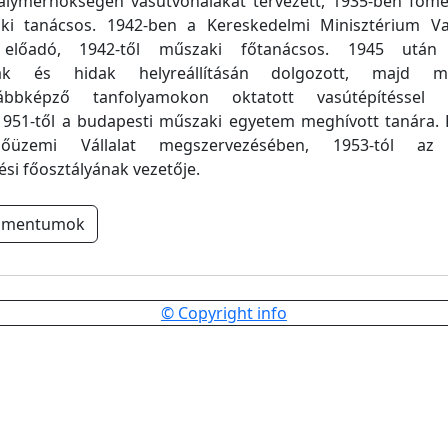
álymérnökségén vasútvonalakat tervezett, 1935-ben főmé
i tanácsos. 1942-ben a Kereskedelmi Minisztérium V
 előadó, 1942-től műszaki főtanácsos. 1945 után
lak és hidak helyreállításán dolgozott, majd 
ábbképző tanfolyamokon oktatott vasútépítéssel 
1951-től a budapesti műszaki egyetem meghívott tanára. 
ezőüzemi Vállalat megszervezésében, 1953-tól az
ési főosztályának vezetője.
umentumok
© Copyright info