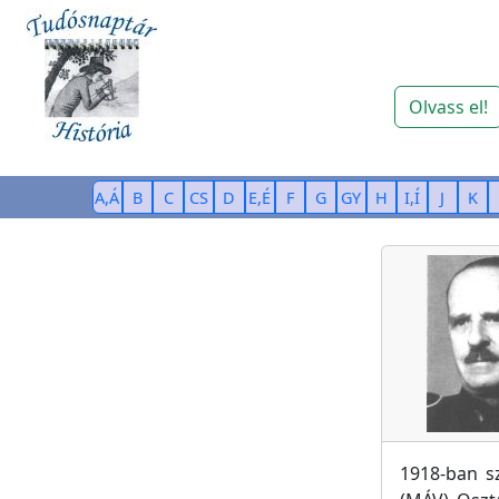
Olvass el!
A,Á
B
C
CS
D
E,É
F
G
GY
H
I,Í
J
K
1918-ban s