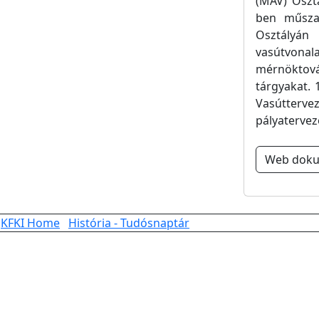
(MÁV) Oszt
ben műszak
Osztályán
vasútvona
mérnöktov
tárgyakat. 
Vasútterv
pályatervez
Web dok
KFKI Home
História - Tudósnaptár