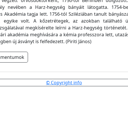
végzett orvosdoktorként, 1750-től Berlinben dolgozott. 
ály nevében a Harz-hegység bányáit látogatta. 1754-be
Akadémia tagja lett. 1756-tól Sziléziában tanult bányásza
 egyike volt. A kőzetrétegek, az azokban található 
vizsgálatával megkísérelte leírni a Harz-hegység történetét
ári akadémia meghívására a kémia professzora lett, utazá
ben új ásványt is felfedezett. (Piriti János)
umentumok
© Copyright info