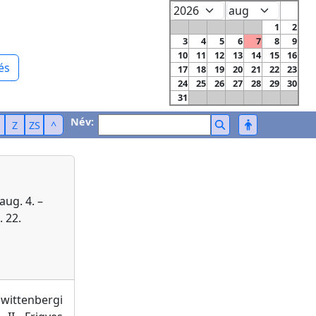
1
2
3
4
5
6
7
8
9
10
11
12
13
14
15
16
és
17
18
19
20
21
22
23
24
25
26
27
28
29
30
31
Név:
Z
ZS
^
ug. 4. –
 22.
wittenbergi