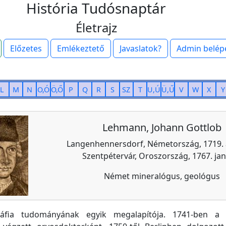
História Tudósnaptár
Életrajz
Előzetes
Emlékeztető
Javaslatok?
Admin belép
L
M
N
O,Ó
Ö,Ő
P
Q
R
S
SZ
T
U,Ú
Ü,Ű
V
W
X
Y
Lehmann, Johann Gottlob
Langenhennersdorf, Németország, 1719. a
Szentpétervár, Oroszország, 1767. jan.
Német mineralógus, geológus
ráfia tudományának egyik megalapítója. 1741-ben a 