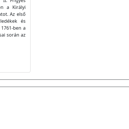
II. Frigyes
n a Királyi
tot. Az első
üledékek és
. 1761-ben a
sai során az