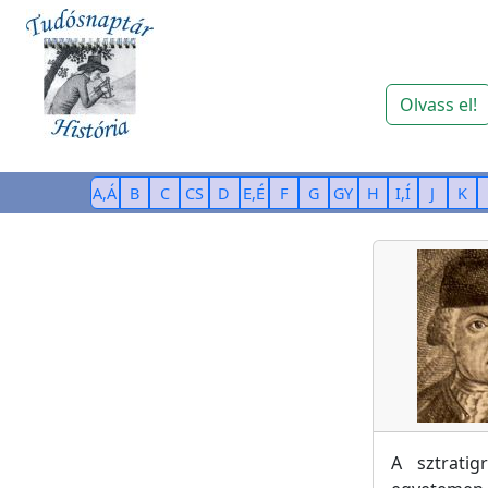
Olvass el!
A,Á
B
C
CS
D
E,É
F
G
GY
H
I,Í
J
K
A sztratig