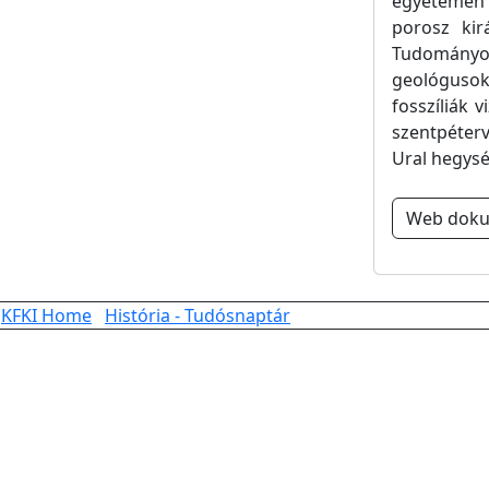
egyetemen 
porosz kir
Tudományos 
geológusok
fosszíliák 
szentpéterv
Ural hegység
Web dok
KFKI Home
História - Tudósnaptár