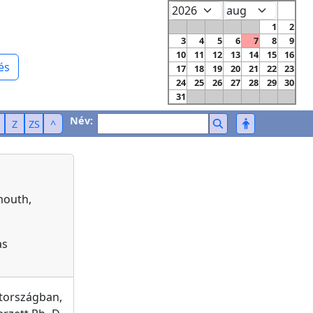
1
2
3
4
5
6
7
8
9
10
11
12
13
14
15
16
és
17
18
19
20
21
22
23
24
25
26
27
28
29
30
31
Név:
Z
ZS
^
mouth,
as
tországban,