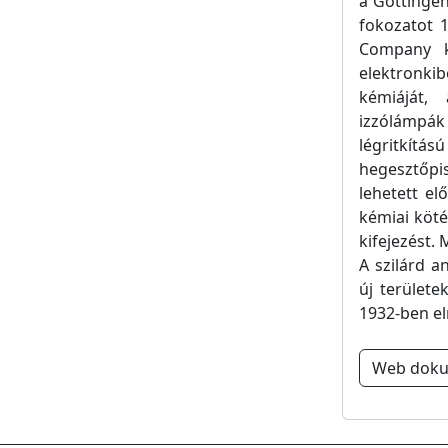
a Göttinge
fokozatot 1
Company ku
elektronki
kémiáját,
izzólámpák
légritkít
hegesztőpi
lehetett elő
kémiai köté
kifejezést.
A szilárd a
új területe
1932-ben el
Web dok