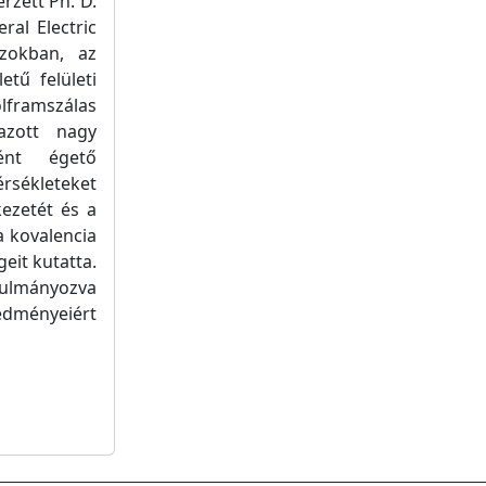
erzett Ph. D.
ral Electric
ázokban, az
tű felületi
framszálas
mazott nagy
gént égető
rsékleteket
ezetét és a
a kovalencia
eit kutatta.
anulmányozva
redményeiért