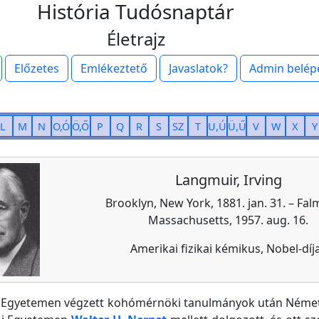
História Tudósnaptár
Életrajz
Előzetes
Emlékeztető
Javaslatok?
Admin belép
L
M
N
O,Ó
Ö,Ő
P
Q
R
S
SZ
T
U,Ú
Ü,Ű
V
W
X
Y
Langmuir, Irving
Brooklyn, New York, 1881. jan. 31. – Fal
Massachusetts, 1957. aug. 16.
Amerikai fizikai kémikus, Nobel-díj
 Egyetemen végzett kohómérnöki tanulmányok után Néme