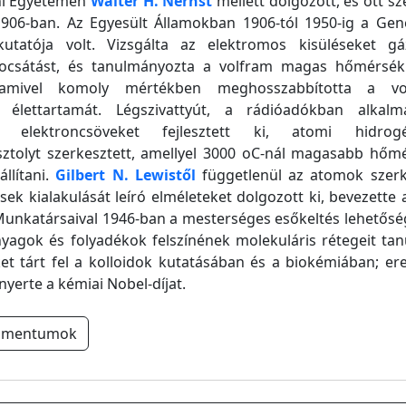
ni Egyetemen
Walter H. Nernst
mellett dolgozott, és ott sz
906-ban. Az Egyesült Államokban 1906-tól 1950-ig a Gene
tatója volt. Vizsgálta az elektromos kisüléseket g
bocsátást, és tanulmányozta a volfram magas hőmérsékle
 amivel komoly mértékben meghosszabbította a vol
 élettartamát. Légszivattyút, a rádióadókban alkal
ású elektroncsöveket fejlesztett ki, atomi hidro
sztolyt szerkesztett, amellyel 3000 oC-nál magasabb hőmé
állítani.
Gilbert N. Lewistől
függetlenül az atomok szerk
sek kialakulását leíró elméleteket dolgozott ki, bevezette 
 Munkatársaival 1946-ban a mesterséges esőkeltés lehetőség
nyagok és folyadékok felszínének molekuláris rétegeit t
ket tárt fel a kolloidok kutatásában és a biokémiában; e
nyerte a kémiai Nobel-díjat.
umentumok