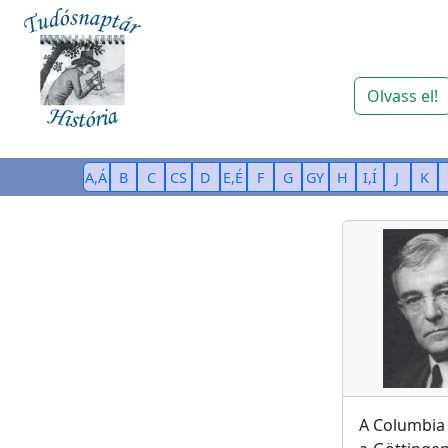
Olvass el!
A,Á
B
C
CS
D
E,É
F
G
GY
H
I,Í
J
K
A Columbia