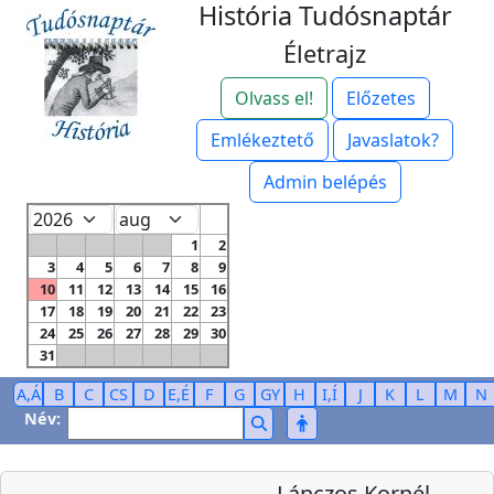
História Tudósnaptár
Életrajz
Olvass el!
Előzetes
Emlékeztető
Javaslatok?
Admin belépés
1
2
3
4
5
6
7
8
9
10
11
12
13
14
15
16
17
18
19
20
21
22
23
24
25
26
27
28
29
30
31
A,Á
B
C
CS
D
E,É
F
G
GY
H
I,Í
J
K
L
M
N
Név:
Lánczos Kornél