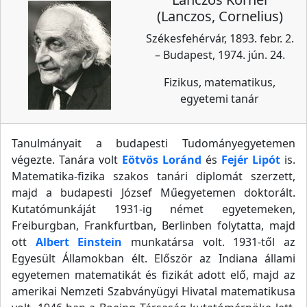
(Lanczos, Cornelius)
Székesfehérvár, 1893. febr. 2.
– Budapest, 1974. jún. 24.
Fizikus, matematikus,
egyetemi tanár
Tanulmányait a budapesti Tudományegyetemen
végezte. Tanára volt
Eötvös Loránd
és
Fejér Lipót
is.
Matematika-fizika szakos tanári diplomát szerzett,
majd a budapesti József Műegyetemen doktorált.
Kutatómunkáját 1931-ig német egyetemeken,
Freiburgban, Frankfurtban, Berlinben folytatta, majd
ott
Albert Einstein
munkatársa volt. 1931-től az
Egyesült Államokban élt. Először az Indiana állami
egyetemen matematikát és fizikát adott elő, majd az
amerikai Nemzeti Szabványügyi Hivatal matematikusa