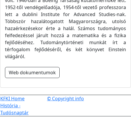
volt. 1946-ban a Boeing Társaság kutatómérnöke lett.
1952-től vendégelőadója, 1954-től vezető professzora
lett a dublini Institute for Advanced Studies-nak.
Többször hazalátogatott Magyarországra, utolsó
hazaérkezésekor érte a halál. Számos tudományos
felfedezéssel járult hozzá a matematika és a fizika
fejlődéséhez. Tudománytörténeti munkát írt a
térfogalom fejlődéséről, és két könyvet Einstein
világáról.
Web dokumentumok
KFKI Home
© Copyright info
História -
Tudósnaptár