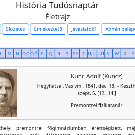
História Tudósnaptár
Életrajz
Előzetes
Emlékeztető
Javaslatok?
Admin belép
L
M
N
O,Ó
Ö,Ő
P
Q
R
S
SZ
T
U,Ú
Ü,Ű
V
W
X
Y
Kunc Adolf (Kuncz)
Hegyhátsál, Vas vm., 1841. dec. 18. – Keszth
szept. 5. [12., 14.]
Premontrei fizikatanár
helyi premontrei főgimnáziumban érettségizett, ma