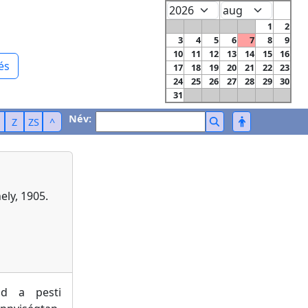
1
2
3
4
5
6
7
8
9
10
11
12
13
14
15
16
és
17
18
19
20
21
22
23
24
25
26
27
28
29
30
31
Név:
Z
ZS
^
ely, 1905.
jd a pesti