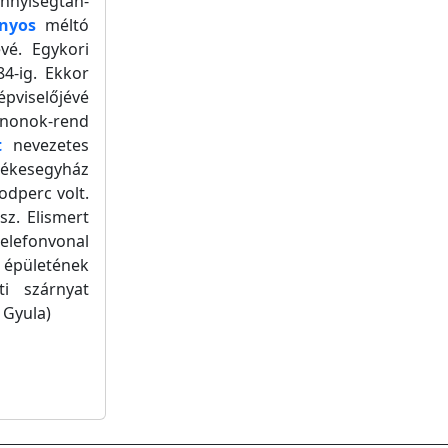
nyiségtan-
Ányos
méltó
évé. Egykori
84-ig. Ekkor
pviselőjévé
anonok-rend
t
nevezetes
ékesegyház
odperc volt.
ász. Elismert
elefonvonal
épületének
ti szárnyat
 Gyula)