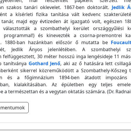
gyetemen, már felszentelt papként szerzett men
an szakos tanári oklevelet. 1867-ben doktorált.
Jedlik 
ént a kísérleti fizika tanítása vált kedvenc szakterület
 tanár, majd egy évtizeden át igazgató volt, egészen 18
g választották a szombathelyi kerület országgyűlési ké
ű programmal!) és kinevezték a csorna-premontrei k
vá. 1880-ban hazánkban először ő mutatta be
Foucaul
letét, Jedlik Ányos jelenlétében. A szombathelyi sz
 felfüggesztett, 30 méter hosszú inga lengésideje 11 más
b tanítványa
Gothard Jenő
, aki az ő hatására lett csillag
mberként sikerrel közreműködött a Szombathely-Kőszeg t
ben és a főgimnázium 1894-ben átadott impozáns 
ában, kialakításában. Az épületben egy teljes emele
e a természettan és a vegytan oktatás számára. (Dr. Radnai
umentumok