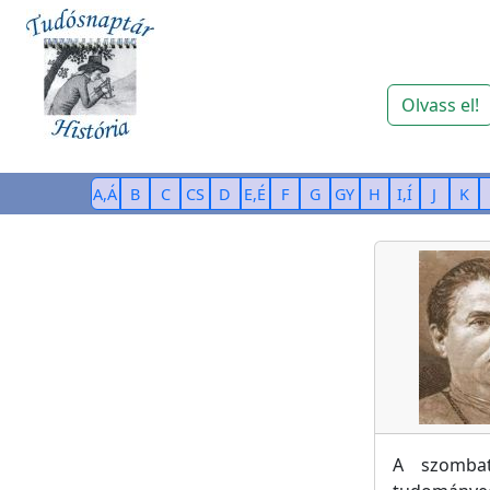
Olvass el!
A,Á
B
C
CS
D
E,É
F
G
GY
H
I,Í
J
K
A szombat