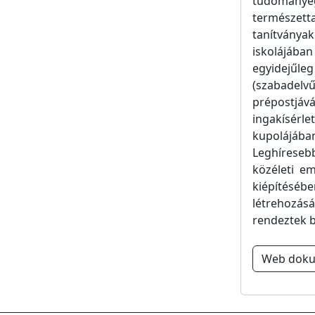
tudománye
természett
tanítványak
iskolájában
egyidejűle
(szabadelv
prépostjá
ingakísér
kupolájában
Leghíreseb
közéleti e
kiépítésé
létrehozás
rendeztek b
Web dok