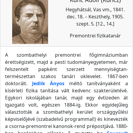
Hegyhátsál, Vas vm., 1841.
dec. 18. – Keszthely, 1905.
szept. 5. [12., 14.]
Premontrei fizikatanár
A szombathelyi premontrei főgimnáziumban
érettségizett, majd a pesti tudományegyetemen, már
felszentelt papként szerzett mennyiségtan-
természettan szakos tanári oklevelet. 1867-ben
doktorált.
Jedlik Ányos
méltó tanítványaként a
kísérleti fizika tanítása vált kedvenc szakterületévé.
Egykori iskolájában tanár, majd egy évtizeden át
igazgató volt, egészen 1884-ig. Ekkor egyidejűleg
választották a szombathelyi kerület országgyűlési
képviselőjévé (szabadelvű programmal!) és kinevezték
a csorna-premontrei kanonok-rend prépostjává. 1880-