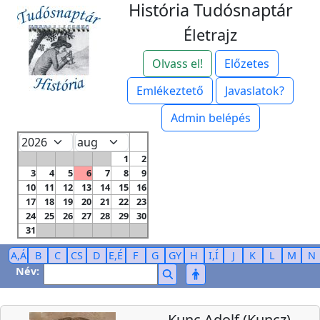
História Tudósnaptár
Életrajz
Olvass el!
Előzetes
Emlékeztető
Javaslatok?
Admin belépés
1
2
3
4
5
6
7
8
9
10
11
12
13
14
15
16
17
18
19
20
21
22
23
24
25
26
27
28
29
30
31
A,Á
B
C
CS
D
E,É
F
G
GY
H
I,Í
J
K
L
M
N
Név:
Kunc Adolf (Kuncz)