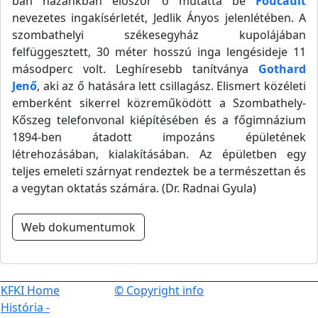
ban hazánkban először ő mutatta be
Foucault
nevezetes ingakísérletét, Jedlik Ányos jelenlétében. A
szombathelyi székesegyház kupolájában
felfüggesztett, 30 méter hosszú inga lengésideje 11
másodperc volt. Leghíresebb tanítványa
Gothard
Jenő
, aki az ő hatására lett csillagász. Elismert közéleti
emberként sikerrel közreműködött a Szombathely-
Kőszeg telefonvonal kiépítésében és a főgimnázium
1894-ben átadott impozáns épületének
létrehozásában, kialakításában. Az épületben egy
teljes emeleti szárnyat rendeztek be a természettan és
a vegytan oktatás számára. (Dr. Radnai Gyula)
Web dokumentumok
KFKI Home
© Copyright info
História -