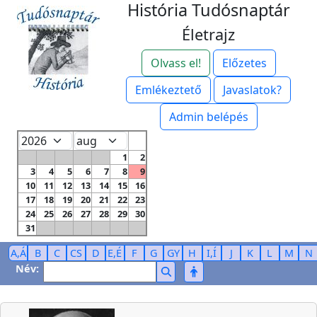
História Tudósnaptár
Életrajz
Olvass el!
Előzetes
Emlékeztető
Javaslatok?
Admin belépés
1
2
3
4
5
6
7
8
9
10
11
12
13
14
15
16
17
18
19
20
21
22
23
24
25
26
27
28
29
30
31
A,Á
B
C
CS
D
E,É
F
G
GY
H
I,Í
J
K
L
M
N
Név: