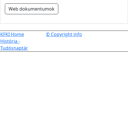
Web dokumentumok
KFKI Home
© Copyright info
História -
Tudósnaptár