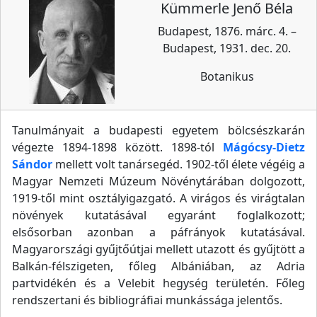
Kümmerle Jenő Béla
Budapest, 1876. márc. 4. –
Budapest, 1931. dec. 20.
Botanikus
Tanulmányait a budapesti egyetem bölcsészkarán
végezte 1894-1898 között. 1898-tól
Mágócsy-Dietz
Sándor
mellett volt tanársegéd. 1902-től élete végéig a
Magyar Nemzeti Múzeum Növénytárában dolgozott,
1919-től mint osztályigazgató. A virágos és virágtalan
növények kutatásával egyaránt foglalkozott;
elsősorban azonban a páfrányok kutatásával.
Magyarországi gyűjtőútjai mellett utazott és gyűjtött a
Balkán-félszigeten, főleg Albániában, az Adria
partvidékén és a Velebit hegység területén. Főleg
rendszertani és bibliográfiai munkássága jelentős.