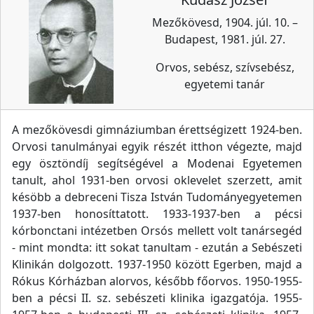
Mezőkövesd, 1904. júl. 10. –
Budapest, 1981. júl. 27.
Orvos, sebész, szívsebész,
egyetemi tanár
A mezőkövesdi gimnáziumban érettségizett 1924-ben.
Orvosi tanulmányai egyik részét itthon végezte, majd
egy ösztöndíj segítségével a Modenai Egyetemen
tanult, ahol 1931-ben orvosi oklevelet szerzett, amit
késöbb a debreceni Tisza István Tudományegyetemen
1937-ben honosíttatott. 1933-1937-ben a pécsi
kórbonctani intézetben Orsós mellett volt tanársegéd
- mint mondta: itt sokat tanultam - ezután a Sebészeti
Klinikán dolgozott. 1937-1950 között Egerben, majd a
Rókus Kórházban alorvos, később főorvos. 1950-1955-
ben a pécsi II. sz. sebészeti klinika igazgatója. 1955-