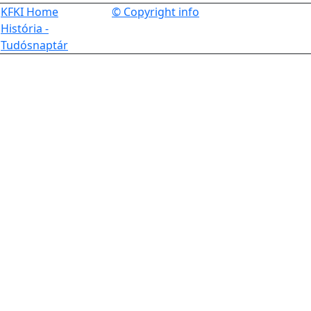
KFKI Home
© Copyright info
História -
Tudósnaptár