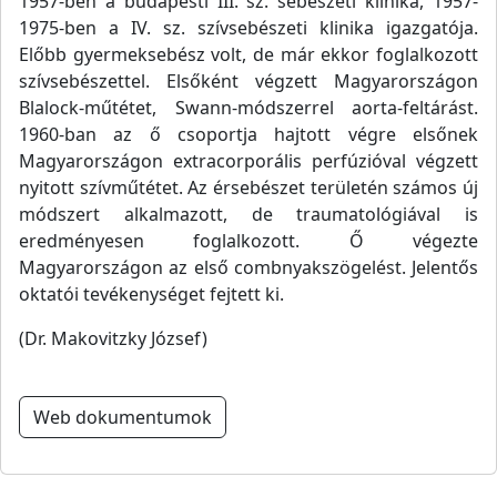
1957-ben a budapesti III. sz. sebészeti klinika, 1957-
1975-ben a IV. sz. szívsebészeti klinika igazgatója.
Előbb gyermeksebész volt, de már ekkor foglalkozott
szívsebészettel. Elsőként végzett Magyarországon
Blalock-műtétet, Swann-módszerrel aorta-feltárást.
1960-ban az ő csoportja hajtott végre elsőnek
Magyarországon extracorporális perfúzióval végzett
nyitott szívműtétet. Az érsebészet területén számos új
módszert alkalmazott, de traumatológiával is
eredményesen foglalkozott. Ő végezte
Magyarországon az első combnyakszögelést. Jelentős
oktatói tevékenységet fejtett ki.
(Dr. Makovitzky József)
Web dokumentumok