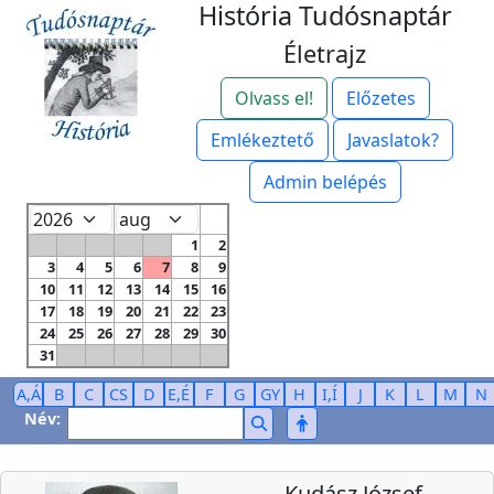
História Tudósnaptár
Életrajz
Olvass el!
Előzetes
Emlékeztető
Javaslatok?
Admin belépés
1
2
3
4
5
6
7
8
9
10
11
12
13
14
15
16
17
18
19
20
21
22
23
24
25
26
27
28
29
30
31
A,Á
B
C
CS
D
E,É
F
G
GY
H
I,Í
J
K
L
M
N
Név:
Kudász József