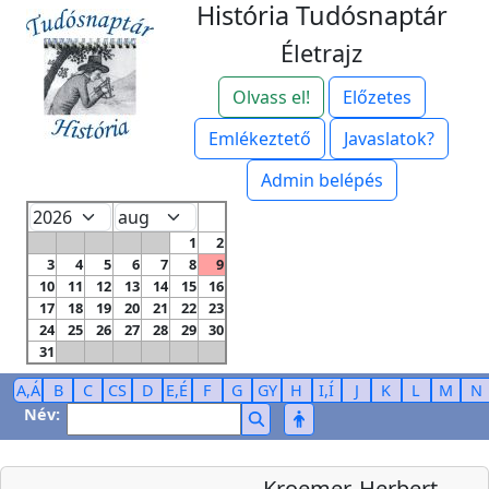
História Tudósnaptár
Életrajz
Olvass el!
Előzetes
Emlékeztető
Javaslatok?
Admin belépés
1
2
3
4
5
6
7
8
9
10
11
12
13
14
15
16
17
18
19
20
21
22
23
24
25
26
27
28
29
30
31
A,Á
B
C
CS
D
E,É
F
G
GY
H
I,Í
J
K
L
M
N
Név:
Kroemer, Herbert