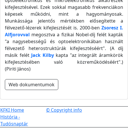
optoelektronikus és mikroelektronikus alkatrészek
kifejlesztésével. Ezek sokkal magasabb frekvenciákon
képesek működni, mint a hagyományosak.
Munkássága jelentős mértékben elősegítette a
félvezető-lézerek kifejlesztését is. 2000-ben
Zsoresz I.
Alfjorovval
megosztva a fizikai Nobel-díj felét kapták
"a nagysebességű és optoelektronikában használt
félvezető heterostruktúrák kifejlesztéséért". (A díj
másik felét
Jack Kilby
kapta "az integrált áramkörök
kifejlesztésében való közreműködéséért".)
(Piriti János)
Web dokumentumok
KFKI Home
© Copyright info
História -
Tudósnaptár