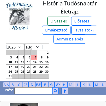
História Tudósnaptár
Életrajz
Olvass el!
Előzetes
Emlékeztető
Javaslatok?
Admin belépés
1
2
3
4
5
6
7
8
9
10
11
12
13
14
15
16
17
18
19
20
21
22
23
24
25
26
27
28
29
30
31
A,Á
B
C
CS
D
E,É
F
G
GY
H
I,Í
J
K
L
M
N
Név: