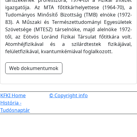
tanszékének professzora, 1974-től a Fizikai Intézet
igazgatója. Az MTA főtitkárhelyettese (1964-70), a
Tudományos Minősítő Bizottság (TMB) elnöke (1972-
83). A Műszaki és Természettudományi Egyesületek
Szövetsége (MTESZ) társelnöke, majd alelnöke 1972-
től, az Eötvös Loránd Fizikai Társulat főtitkára volt.
Atomhéjfizikával és a szilárdtestek fizikájával,
felületfizikával, kvantumkémiával foglalkozott.
Web dokumentumok
KFKI Home
© Copyright info
História -
Tudósnaptár