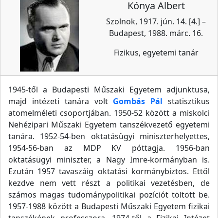
Kónya Albert
Szolnok, 1917. jún. 14. [4.] –
Budapest, 1988. márc. 16.
Fizikus, egyetemi tanár
1945-től a Budapesti Műszaki Egyetem adjunktusa,
majd intézeti tanára volt
Gombás Pál
statisztikus
atomelméleti csoportjában. 1950-52 között a miskolci
Nehézipari Műszaki Egyetem tanszékvezető egyetemi
tanára. 1952-54-ben oktatásügyi miniszterhelyettes,
1954-56-ban az MDP KV póttagja. 1956-ban
oktatásügyi miniszter, a Nagy Imre-kormányban is.
Ezután 1957 tavaszáig oktatási kormánybiztos. Ettől
kezdve nem vett részt a politikai vezetésben, de
számos magas tudománypolitikai pozíciót töltött be.
1957-1988 között a Budapesti Műszaki Egyetem fizikai