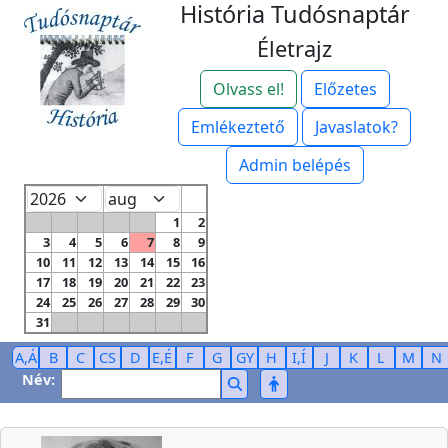
História Tudósnaptár
Életrajz
Olvass el!
Előzetes
Emlékeztető
Javaslatok?
Admin belépés
1
2
3
4
5
6
7
8
9
10
11
12
13
14
15
16
17
18
19
20
21
22
23
24
25
26
27
28
29
30
31
A,Á
B
C
CS
D
E,É
F
G
GY
H
I,Í
J
K
L
M
N
Név: