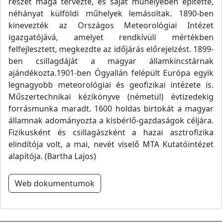
részét maga tervezte, és saját műhelyében építette,
néhányat külföldi műhelyek lemásoltak. 1890-ben
kinevezték az Országos Meteorológiai Intézet
igazgatójává, amelyet rendkívüli mértékben
felfejlesztett, megkezdte az időjárás előrejelzést. 1899-
ben csillagdáját a magyar államkincstárnak
ajándékozta.1901-ben Ógyallán felépült Európa egyik
legnagyobb meteorológiai és geofizikai intézete is.
Műszertechnikai kézikönyve (németül) évtizedekig
forrásmunka maradt. 1600 holdas birtokát a magyar
államnak adományozta a kisbérlő-gazdaságok céljára.
Fizikusként és csillagászként a hazai asztrofizika
elindítója volt, a mai, nevét viselő MTA Kutatóintézet
alapítója. (Bartha Lajos)
Web dokumentumok