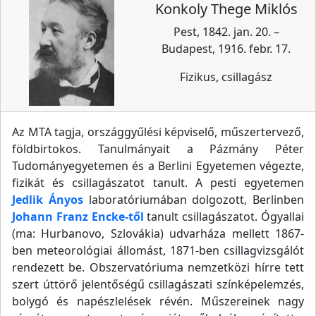
Konkoly Thege Miklós
Pest, 1842. jan. 20. –
Budapest, 1916. febr. 17.
Fizikus, csillagász
Az MTA tagja, országgyűlési képviselő, műszertervező,
földbirtokos. Tanulmányait a Pázmány Péter
Tudományegyetemen és a Berlini Egyetemen végezte,
fizikát és csillagászatot tanult. A pesti egyetemen
Jedlik Ányos
laboratóriumában dolgozott, Berlinben
Johann Franz Encke-től
tanult csillagászatot. Ógyallai
(ma: Hurbanovo, Szlovákia) udvarháza mellett 1867-
ben meteorológiai állomást, 1871-ben csillagvizsgálót
rendezett be. Obszervatóriuma nemzetközi hírre tett
szert úttörő jelentőségű csillagászati színképelemzés,
bolygó és napészlelések révén. Műszereinek nagy