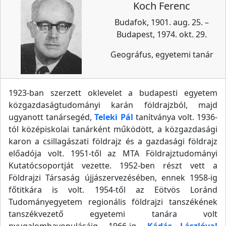
Koch Ferenc
Budafok, 1901. aug. 25. –
Budapest, 1974. okt. 29.
Geográfus, egyetemi tanár
1923-ban szerzett oklevelet a budapesti egyetem
közgazdaságtudományi karán földrajzból, majd
ugyanott tanársegéd,
Teleki Pál
tanítványa volt. 1936-
tól középiskolai tanárként működött, a közgazdasági
karon a csillagászati földrajz és a gazdasági földrajz
előadója volt. 1951-től az MTA Földrajztudományi
Kutatócsoportját vezette. 1952-ben részt vett a
Földrajzi Társaság újjászervezésében, ennek 1958-ig
főtitkára is volt. 1954-től az Eötvös Loránd
Tudományegyetem regionális földrajzi tanszékének
tanszékvezető egyetemi tanára volt