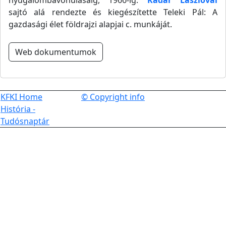
nyugalombavonulásáig, 1966-ig.
Kádár Lászlóval
sajtó alá rendezte és kiegészítette Teleki Pál: A
gazdasági élet földrajzi alapjai c. munkáját.
Web dokumentumok
KFKI Home
© Copyright info
História -
Tudósnaptár