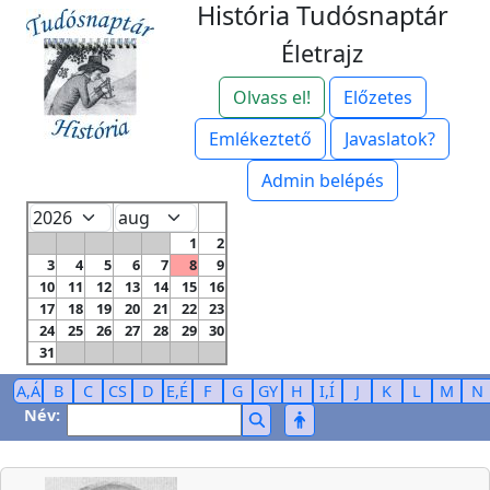
História Tudósnaptár
Életrajz
Olvass el!
Előzetes
Emlékeztető
Javaslatok?
Admin belépés
1
2
3
4
5
6
7
8
9
10
11
12
13
14
15
16
17
18
19
20
21
22
23
24
25
26
27
28
29
30
31
A,Á
B
C
CS
D
E,É
F
G
GY
H
I,Í
J
K
L
M
N
Név: