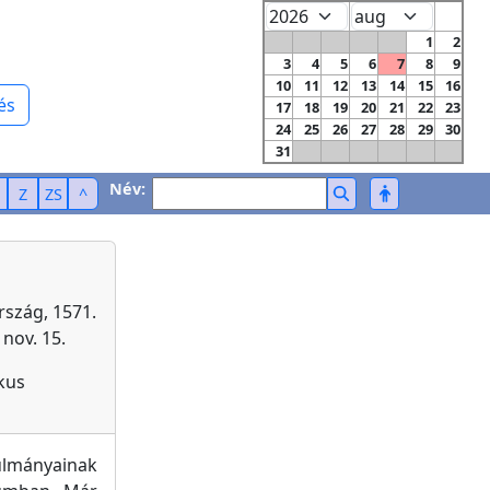
1
2
3
4
5
6
7
8
9
10
11
12
13
14
15
16
és
17
18
19
20
21
22
23
24
25
26
27
28
29
30
31
Név:
Z
ZS
^
szág, 1571.
nov. 15.
kus
lmányainak