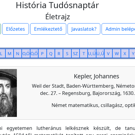
História Tudósnaptár
Életrajz
Előzetes
Emlékeztető
Javaslatok?
Admin belép
L
M
N
O,Ó
Ö,Ő
P
Q
R
S
SZ
T
U,Ú
Ü,Ű
V
W
X
Y
Kepler, Johannes
Weil der Stadt, Baden-Württemberg, Németor
dec. 27. – Regensburg, Bajorország, 1630. 
Német matematikus, csillagász, opti
ni egyetemen lutheránus lelkésznek készült, de tanu