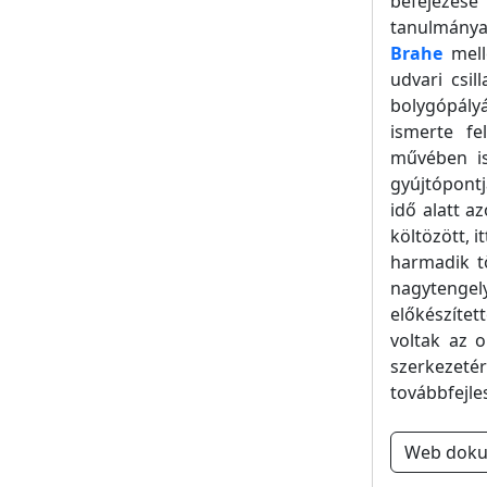
befejezése
tanulmány
Brahe
mell
udvari csi
bolygópály
ismerte fe
művében is
gyújtópont
idő alatt a
költözött, 
harmadik tö
nagytengely
előkészíte
voltak az o
szerkeze
továbbfejle
Web dok