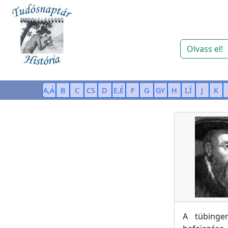
Olvass el!
A,Á
B
C
CS
D
E,É
F
G
GY
H
I,Í
J
K
A tübinge