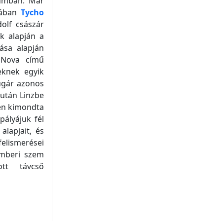
iumban. Már
ágában
Tycho
olf császár
k alapján a
ása alapján
a Nova című
eknek egyik
ugár azonos
 után Linzbe
ben kimondta
pályájuk fél
alapjait, és
elismerései
 emberi szem
t távcső