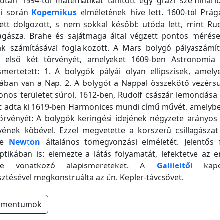
 után 1594-től matematikát tanított egy grazi szeminár
ai során
Kopernikus
elméletének híve lett. 1600-tól Pr
ett dolgozott, s nem sokkal később utóda lett, mint Rud
llagásza. Brahe és sajátmaga által végzett pontos mérése
ák számításával foglalkozott. A Mars bolygó pályaszámít
l első két törvényét, amelyeket 1609-ben Astronomi
mertetett: 1. A bolygók pályái olyan ellipszisek, amely
jában van a Nap. 2. A bolygót a Nappal összekötő vezérs
zonos területet súrol. 1612-ben, Rudolf császár lemondása
itt adta ki 1619-ben Harmonices mundi című művét, amely
rvényét: A bolygók keringési idejének négyzete arányos 
ének köbével. Ezzel megvetette a korszerű csillagászat 
tte
Newton
általános tömegvonzási elméletét. Jelentős f
ptikában is: elemezte a látás folyamatát, lefektetve az
tére vonatkozó alapismereteket. A
Galileitől
kapot
sztésével megkonstruálta az ún. Kepler-távcsövet.
umentumok