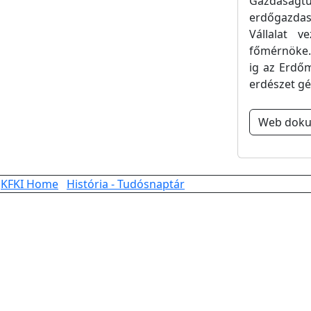
Gazdaságtu
erdőgazdas
Vállalat v
főmérnöke. 
ig az Erdő
erdészet gé
Web dok
KFKI Home
História - Tudósnaptár