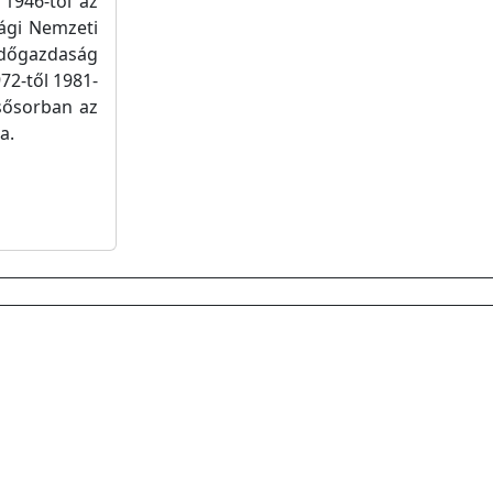
1946-tól az
ági Nemzeti
rdőgazdaság
72-től 1981-
sősorban az
a.