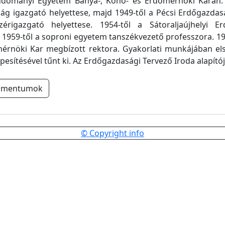
dományi Egyetem Bánya-, Kohó- és Erdőmérnöki Karán. 
ág igazgató helyettese, majd 1949-től a Pécsi Erdőgazdas
ezérigazgató helyettese. 1954-től a Sátoraljaújhelyi E
1959-től a soproni egyetem tanszékvezető professzora. 19
mérnöki Kar megbízott rektora. Gyakorlati munkájában el
pesítésével tűnt ki. Az Erdőgazdasági Tervező Iroda alapítój
umentumok
© Copyright info