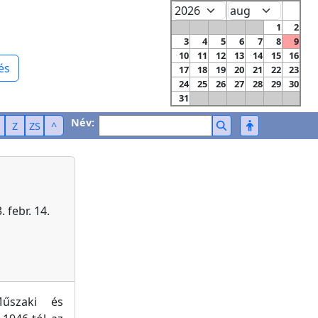
1
2
3
4
5
6
7
8
9
10
11
12
13
14
15
16
és
17
18
19
20
21
22
23
24
25
26
27
28
29
30
31
Név:
Z
ZS
^
 febr. 14.
űszaki és