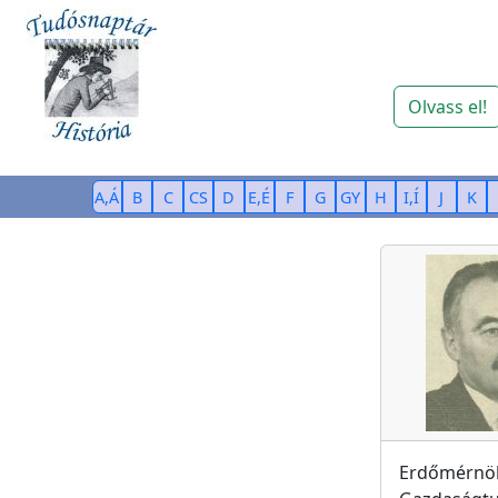
Olvass el!
A,Á
B
C
CS
D
E,É
F
G
GY
H
I,Í
J
K
Erdőmérn