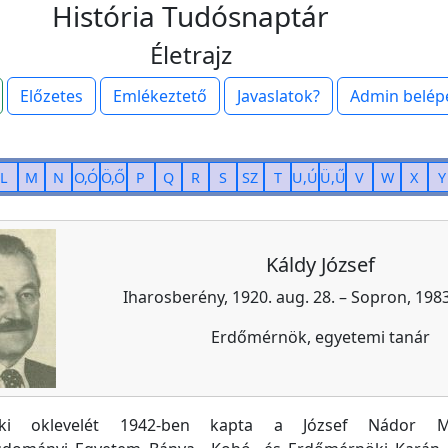
História Tudósnaptár
Életrajz
Előzetes
Emlékeztető
Javaslatok?
Admin belép
L
M
N
O,Ó
Ö,Ő
P
Q
R
S
SZ
T
U,Ú
Ü,Ű
V
W
X
Y
Káldy József
Iharosberény, 1920. aug. 28. – Sopron, 1983.
Erdőmérnök, egyetemi tanár
öki oklevelét 1942-ben kapta a József Nádor M