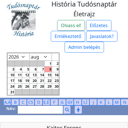
História Tudósnaptár
Életrajz
Olvass el!
Előzetes
Emlékeztető
Javaslatok?
Admin belépés
1
2
3
4
5
6
7
8
9
10
11
12
13
14
15
16
17
18
19
20
21
22
23
24
25
26
27
28
29
30
31
A,Á
B
C
CS
D
E,É
F
G
GY
H
I,Í
J
K
L
M
N
Név:
Kajtor Ferenc