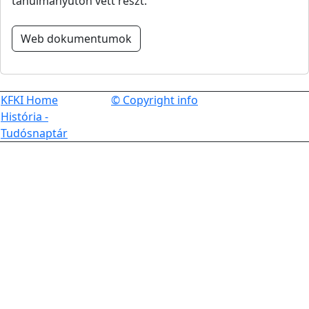
tanulmányúton vett részt.
Web dokumentumok
KFKI Home
© Copyright info
História -
Tudósnaptár