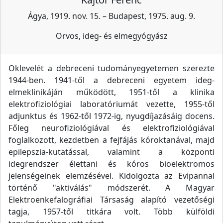
Ágya, 1919. nov. 15. – Budapest, 1975. aug. 9.
Orvos, ideg- és elmegyógyász
Oklevelét a debreceni tudományegyetemen szerezte
1944-ben. 1941-től a debreceni egyetem ideg-
elmeklinikáján működött, 1951-től a klinika
elektrofiziológiai laboratóriumát vezette, 1955-től
adjunktus és 1962-től 1972-ig, nyugdíjazásáig docens.
Főleg neurofiziológiával és elektrofiziológiával
foglalkozott, kezdetben a fejfájás kóroktanával, majd
epilepszia-kutatással, valamint a központi
idegrendszer élettani és kóros bioelektromos
jelenségeinek elemzésével. Kidolgozta az Evipannal
történő "aktiválás" módszerét. A Magyar
Elektroenkefalográfiai Társaság alapító vezetőségi
tagja, 1957-től titkára volt. Több külföldi