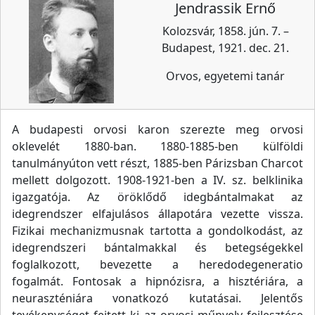
Jendrassik Ernő
Kolozsvár, 1858. jún. 7. –
Budapest, 1921. dec. 21.
Orvos, egyetemi tanár
A budapesti orvosi karon szerezte meg orvosi
oklevelét 1880-ban. 1880-1885-ben külföldi
tanulmányúton vett részt, 1885-ben Párizsban Charcot
mellett dolgozott. 1908-1921-ben a IV. sz. belklinika
igazgatója. Az öröklődő idegbántalmakat az
idegrendszer elfajulásos állapotára vezette vissza.
Fizikai mechanizmusnak tartotta a gondolkodást, az
idegrendszeri bántalmakkal és betegségekkel
foglalkozott, bevezette a heredodegeneratio
fogalmát. Fontosak a hipnózisra, a hisztériára, a
neuraszténiára vonatkozó kutatásai. Jelentős