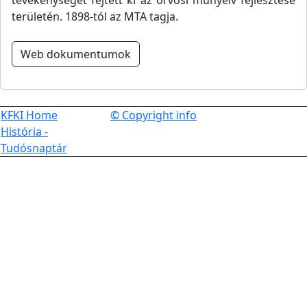
tevékenységet fejtett ki az orvosi műnyelv fejlesztése
területén. 1898-tól az MTA tagja.
Web dokumentumok
KFKI Home
© Copyright info
História -
Tudósnaptár