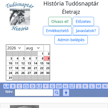
História Tudósnaptár
Életrajz
Olvass el!
Előzetes
Emlékeztető
Javaslatok?
Admin belépés
1
2
3
4
5
6
7
8
9
10
11
12
13
14
15
16
17
18
19
20
21
22
23
24
25
26
27
28
29
30
31
A,Á
B
C
CS
D
E,É
F
G
GY
H
I,Í
J
K
L
M
N
Név: