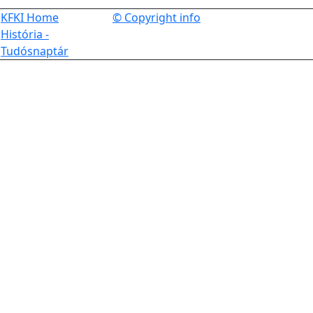
KFKI Home
© Copyright info
História -
Tudósnaptár