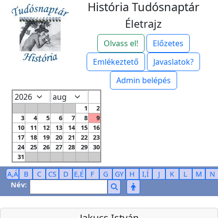
História Tudósnaptár
Életrajz
Olvass el!
Előzetes
Emlékeztető
Javaslatok?
Admin belépés
1
2
3
4
5
6
7
8
9
10
11
12
13
14
15
16
17
18
19
20
21
22
23
24
25
26
27
28
29
30
31
A,Á
B
C
CS
D
E,É
F
G
GY
H
I,Í
J
K
L
M
N
Név:
Jakucs István