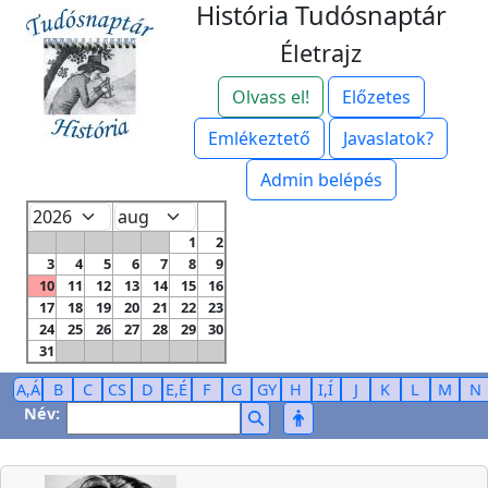
História Tudósnaptár
Életrajz
Olvass el!
Előzetes
Emlékeztető
Javaslatok?
Admin belépés
1
2
3
4
5
6
7
8
9
10
11
12
13
14
15
16
17
18
19
20
21
22
23
24
25
26
27
28
29
30
31
A,Á
B
C
CS
D
E,É
F
G
GY
H
I,Í
J
K
L
M
N
Név: