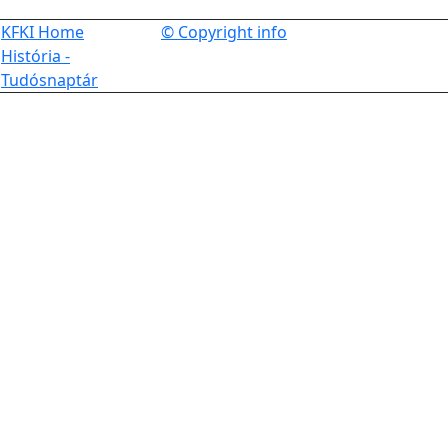
KFKI Home
© Copyright info
História -
Tudósnaptár