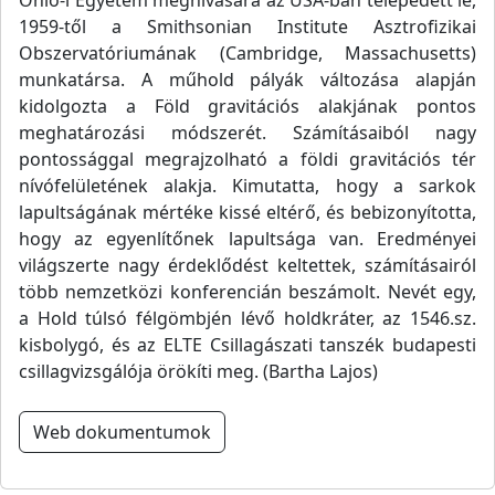
Ohio-i Egyetem meghívására az USA-ban telepedett le,
1959-től a Smithsonian Institute Asztrofizikai
Obszervatóriumának (Cambridge, Massachusetts)
munkatársa. A műhold pályák változása alapján
kidolgozta a Föld gravitációs alakjának pontos
meghatározási módszerét. Számításaiból nagy
pontossággal megrajzolható a földi gravitációs tér
nívófelületének alakja. Kimutatta, hogy a sarkok
lapultságának mértéke kissé eltérő, és bebizonyította,
hogy az egyenlítőnek lapultsága van. Eredményei
világszerte nagy érdeklődést keltettek, számításairól
több nemzetközi konferencián beszámolt. Nevét egy,
a Hold túlsó félgömbjén lévő holdkráter, az 1546.sz.
kisbolygó, és az ELTE Csillagászati tanszék budapesti
csillagvizsgálója örökíti meg. (Bartha Lajos)
Web dokumentumok