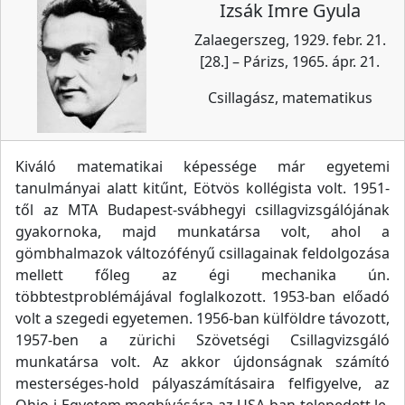
Izsák Imre Gyula
Zalaegerszeg, 1929. febr. 21.
[28.] – Párizs, 1965. ápr. 21.
Csillagász, matematikus
Kiváló matematikai képessége már egyetemi
tanulmányai alatt kitűnt, Eötvös kollégista volt. 1951-
től az MTA Budapest-svábhegyi csillagvizsgálójának
gyakornoka, majd munkatársa volt, ahol a
gömbhalmazok változófényű csillagainak feldolgozása
mellett főleg az égi mechanika ún.
többtestproblémájával foglalkozott. 1953-ban előadó
volt a szegedi egyetemen. 1956-ban külföldre távozott,
1957-ben a zürichi Szövetségi Csillagvizsgáló
munkatársa volt. Az akkor újdonságnak számító
mesterséges-hold pályaszámításaira felfigyelve, az