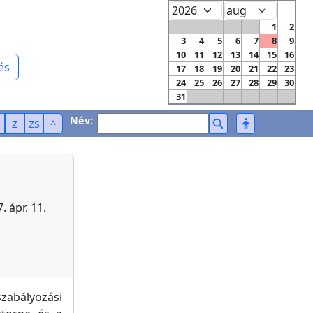
1
2
3
4
5
6
7
8
9
10
11
12
13
14
15
16
és
17
18
19
20
21
22
23
24
25
26
27
28
29
30
31
Név:
Z
ZS
^
 ápr. 11.
abályozási