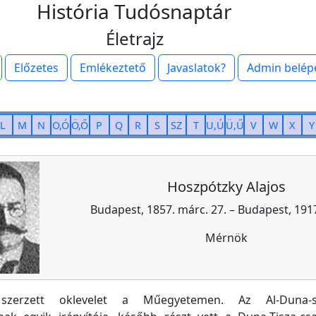
História Tudósnaptár
Életrajz
Előzetes
Emlékeztető
Javaslatok?
Admin belép
L
M
N
O,Ó
Ö,Ő
P
Q
R
S
SZ
T
U,Ú
Ü,Ű
V
W
X
Y
Hoszpótzky Alajos
Budapest, 1857. márc. 27. – Budapest, 1917.
Mérnök
szerzett oklevelet a Műegyetemen. Az Al-Duna-sz