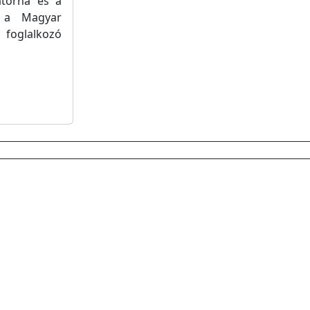
atorna és a
g a Magyar
 foglalkozó