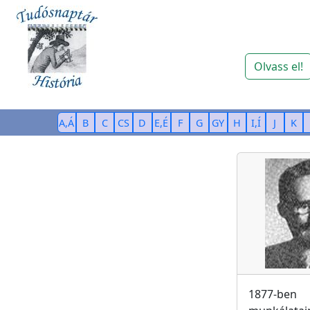
Olvass el!
A,Á
B
C
CS
D
E,É
F
G
GY
H
I,Í
J
K
1877-ben 