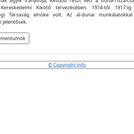
nak egyik irányítója, később részt vett a Duna-Tisza-cs
 Kereskedelmi Kikötő tervezésében. 1914-től 1917-i
gi Társaság elnöke volt. Az al-dunai munkálatokkal
 jelentősek.
umentumok
© Copyright info