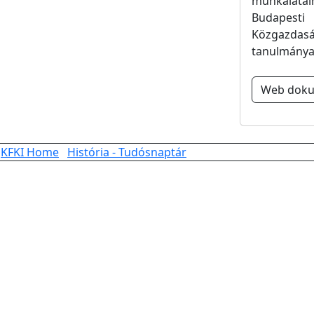
munkálatai
Budapesti
Közgazdasá
tanulmányai
Web dok
KFKI Home
História - Tudósnaptár