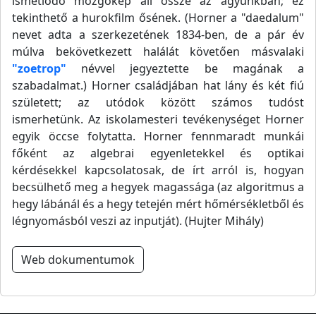
ismétlődő mozgókép áll össze az agyunkban; ez
tekinthető a hurokfilm ősének. (Horner a "daedalum"
nevet adta a szerkezetének 1834-ben, de a pár év
múlva bekövetkezett halálát követően másvalaki
"zoetrop"
névvel jegyeztette be magának a
szabadalmat.) Horner családjában hat lány és két fiú
született; az utódok között számos tudóst
ismerhetünk. Az iskolamesteri tevékenységet Horner
egyik öccse folytatta. Horner fennmaradt munkái
főként az algebrai egyenletekkel és optikai
kérdésekkel kapcsolatosak, de írt arról is, hogyan
becsülhető meg a hegyek magassága (az algoritmus a
hegy lábánál és a hegy tetején mért hőmérsékletből és
légnyomásból veszi az inputját). (Hujter Mihály)
Web dokumentumok