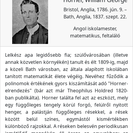
Bristol, Anglia, 1786. jún. 9. –
Bath, Anglia, 1837. szept. 22.
Angol iskolamester,
matematikus, feltaláló
Lelkész apa legidősebb fia; szülővárosában (illetve
annak közvetlen környékén) tanult és élt 1809-ig, majd
a közeli Bath városban, az általa alapított iskolában
tanított matematikát élete végéig. Nevéhez fűződik a
polinomok értékének gyors kiszámítását adó "Horner-
elrendezés" (bár azt már Theophilus Holdred 1820-
ban publikálta). Horner találta fel azt az eszközt, mely
egy függőleges tengely körül forgó, felülről nyitott
henger, a palástján függőleges résekkel, a rések
között belül színes, egymástól kismértékben
különböző rajzokkal. A réseken belesvén periodikusan