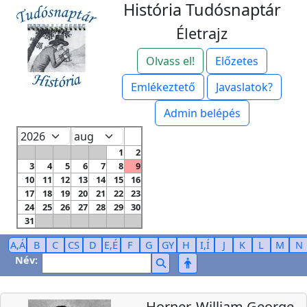
História Tudósnaptár
Életrajz
Olvass el!
Előzetes
Emlékeztető
Javaslatok?
Admin belépés
1
2
3
4
5
6
7
8
9
10
11
12
13
14
15
16
17
18
19
20
21
22
23
24
25
26
27
28
29
30
31
A,Á
B
C
CS
D
E,É
F
G
GY
H
I,Í
J
K
L
M
N
Név:
Horner, William George