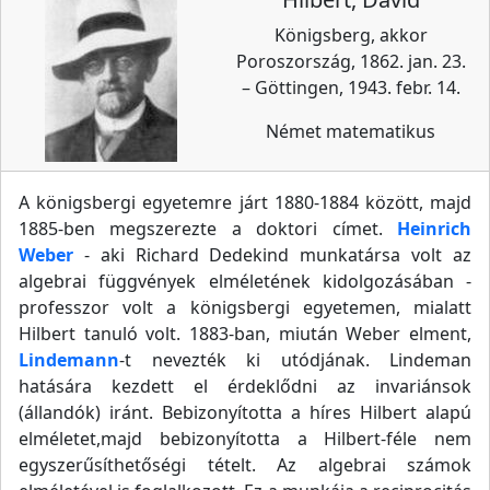
Königsberg, akkor
Poroszország, 1862. jan. 23.
– Göttingen, 1943. febr. 14.
Német matematikus
A königsbergi egyetemre járt 1880-1884 között, majd
1885-ben megszerezte a doktori címet.
Heinrich
Weber
- aki Richard Dedekind munkatársa volt az
algebrai függvények elméletének kidolgozásában -
professzor volt a königsbergi egyetemen, mialatt
Hilbert tanuló volt. 1883-ban, miután Weber elment,
Lindemann
-t nevezték ki utódjának. Lindeman
hatására kezdett el érdeklődni az invariánsok
(állandók) iránt. Bebizonyította a híres Hilbert alapú
elméletet,majd bebizonyította a Hilbert-féle nem
egyszerűsíthetőségi tételt. Az algebrai számok