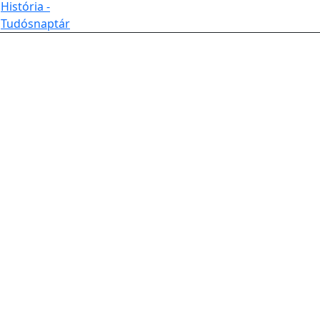
História -
Tudósnaptár