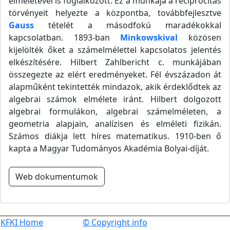
elméletével is foglalkozott. Ez a munkája a reciprocitás
törvényeit helyezte a központba, továbbfejlesztve
Gauss
tételét a másodfokú maradékokkal
kapcsolatban. 1893-ban
Minkowskival
közösen
kijelölték őket a számelmélettel kapcsolatos jelentés
elkészítésére. Hilbert Zahlbericht c. munkájában
összegezte az elért eredményeket. Fél évszázadon át
alapműként tekintették mindazok, akik érdeklődtek az
algebrai számok elmélete iránt. Hilbert dolgozott
algebrai formulákon, algebrai számelméleten, a
geometria alapjain, analízisen és elméleti fizikán.
Számos diákja lett híres matematikus. 1910-ben ő
kapta a Magyar Tudományos Akadémia Bolyai-díját.
Web dokumentumok
KFKI Home
© Copyright info