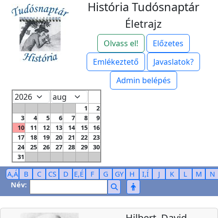
História Tudósnaptár
Életrajz
Olvass el!
Előzetes
Emlékeztető
Javaslatok?
Admin belépés
1
2
3
4
5
6
7
8
9
10
11
12
13
14
15
16
17
18
19
20
21
22
23
24
25
26
27
28
29
30
31
A,Á
B
C
CS
D
E,É
F
G
GY
H
I,Í
J
K
L
M
N
Név:
Hilbert, David