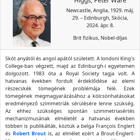
Higgs, Peter Ware
Newcastle, Anglia, 1929. máj.
29. – Edinburgh, Skócia,
2024. ápr. 8.
Brit fizikus, Nobel-díjas
Skót anyától és angol apától született. A londoni King's
College-ban végzett, majd az Edinburgh-i egyetemen
dolgozott. 1983 óta a Royal Society tagja volt. A
hatvanas években fordult érdeklődése az elemi
részecskék tömegének problémája felé. Ezek
tömegének megmagyarázásához a kölcsönhatásokat
eredményező szimmetriák sérülésére lenne szükség.
Az ehhez szükséges spontán szimmetriasértés
mechanizmusának elméletét a hatvanas években
többen is publikálták, köztük a belga François Englert
és
Robert Brout
is, az elmélet ezért a Brout-Englert-