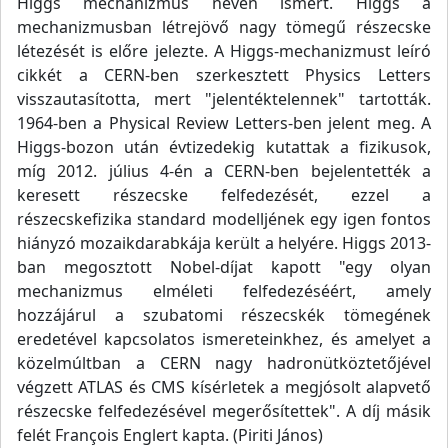
Higgs mechanizmus néven ismert. Higgs a
mechanizmusban létrejövő nagy tömegű részecske
létezését is előre jelezte. A Higgs-mechanizmust leíró
cikkét a CERN-ben szerkesztett Physics Letters
visszautasította, mert "jelentéktelennek" tartották.
1964-ben a Physical Review Letters-ben jelent meg. A
Higgs-bozon után évtizedekig kutattak a fizikusok,
míg 2012. július 4-én a CERN-ben bejelentették a
keresett részecske felfedezését, ezzel a
részecskefizika standard modelljének egy igen fontos
hiányzó mozaikdarabkája került a helyére. Higgs 2013-
ban megosztott Nobel-díjat kapott "egy olyan
mechanizmus elméleti felfedezéséért, amely
hozzájárul a szubatomi részecskék tömegének
eredetével kapcsolatos ismereteinkhez, és amelyet a
közelmúltban a CERN nagy hadronütköztetőjével
végzett ATLAS és CMS kísérletek a megjósolt alapvető
részecske felfedezésével megerősítettek". A díj másik
felét François Englert kapta. (Piriti János)