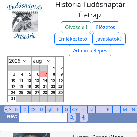
História Tudósnaptár
Életrajz
Olvass el!
Előzetes
Emlékeztető
Javaslatok?
Admin belépés
1
2
3
4
5
6
7
8
9
10
11
12
13
14
15
16
17
18
19
20
21
22
23
24
25
26
27
28
29
30
31
A,Á
B
C
CS
D
E,É
F
G
GY
H
I,Í
J
K
L
M
N
Név: