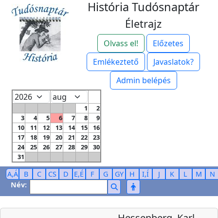
História Tudósnaptár
Életrajz
Olvass el!
Előzetes
Emlékeztető
Javaslatok?
Admin belépés
1
2
3
4
5
6
7
8
9
10
11
12
13
14
15
16
17
18
19
20
21
22
23
24
25
26
27
28
29
30
31
A,Á
B
C
CS
D
E,É
F
G
GY
H
I,Í
J
K
L
M
N
Név:
Hessenberg, Karl