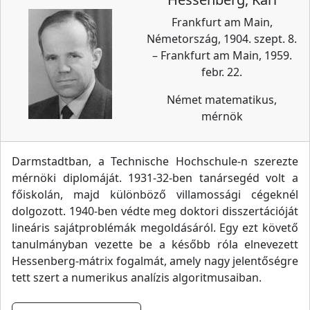
Frankfurt am Main,
Németország, 1904. szept. 8.
– Frankfurt am Main, 1959.
febr. 22.
Német matematikus,
mérnök
Darmstadtban, a Technische Hochschule-n szerezte
mérnöki diplomáját. 1931-32-ben tanársegéd volt a
főiskolán, majd különböző villamossági cégeknél
dolgozott. 1940-ben védte meg doktori disszertációját
lineáris sajátproblémák megoldásáról. Egy ezt követő
tanulmányban vezette be a később róla elnevezett
Hessenberg-mátrix fogalmát, amely nagy jelentőségre
tett szert a numerikus analízis algoritmusaiban.