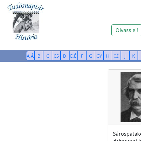
Olvass el!
A,Á
B
C
CS
D
E,É
F
G
GY
H
I,Í
J
K
Sárospatak