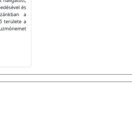
 hallgatott,
jedésével és
hazánkban a
 területe a
i zuzmónemet