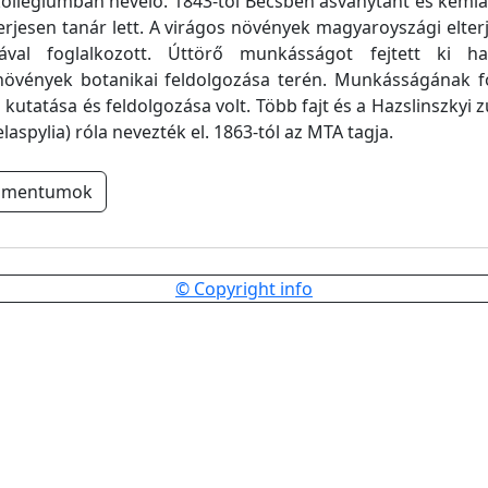
ollégiumban nevelő. 1843-tól Bécsben ásványtant és kémiát
erjesen tanár lett. A virágos növények magyaroyszági elter
sával foglalkozott. Úttörő munkásságot fejtett ki 
 növények botanikai feldolgozása terén. Munkásságának fő
kutatása és feldolgozása volt. Több fajt és a Hazslinszky
aspylia) róla nevezték el. 1863-tól az MTA tagja.
umentumok
© Copyright info