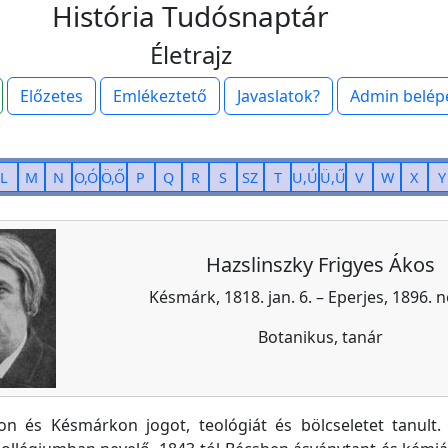
História Tudósnaptár
Életrajz
Előzetes
Emlékeztető
Javaslatok?
Admin belép
L
M
N
O,Ó
Ö,Ő
P
Q
R
S
SZ
T
U,Ú
Ü,Ű
V
W
X
Y
Hazslinszky Frigyes Ákos
Késmárk, 1818. jan. 6. – Eperjes, 1896. n
Botanikus, tanár
on és Késmárkon jogot, teológiát és bölcseletet tanult.