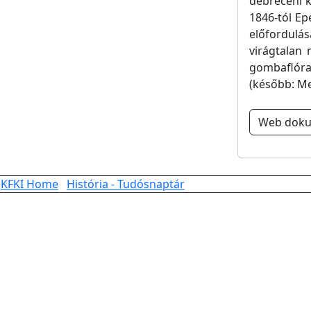
debreceni k
1846-tól Ep
előfordulá
virágtalan
gombaflóra 
(később: Mel
Web dok
KFKI Home
História - Tudósnaptár