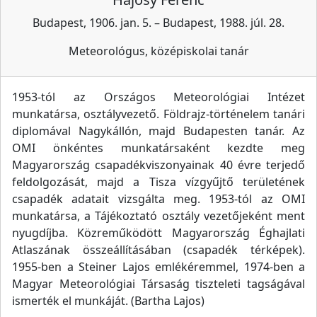
Budapest, 1906. jan. 5. – Budapest, 1988. júl. 28.
Meteorológus, középiskolai tanár
1953-tól az Országos Meteorológiai Intézet
munkatársa, osztályvezető. Földrajz-történelem tanári
diplomával Nagykállón, majd Budapesten tanár. Az
OMI önkéntes munkatársaként kezdte meg
Magyarország csapadékviszonyainak 40 évre terjedő
feldolgozását, majd a Tisza vízgyűjtő területének
csapadék adatait vizsgálta meg. 1953-tól az OMI
munkatársa, a Tájékoztató osztály vezetőjeként ment
nyugdíjba. Közreműködött Magyarország Éghajlati
Atlaszának összeállításában (csapadék térképek).
1955-ben a Steiner Lajos emlékéremmel, 1974-ben a
Magyar Meteorológiai Társaság tiszteleti tagságával
ismerték el munkáját. (Bartha Lajos)