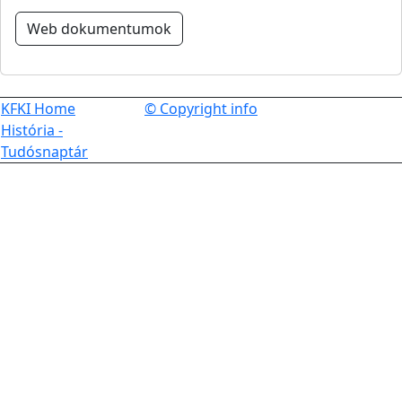
Web dokumentumok
KFKI Home
© Copyright info
História -
Tudósnaptár