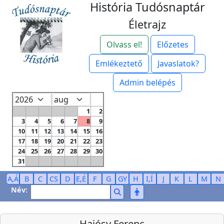
História Tudósnaptár
Életrajz
Olvass el!
Előzetes
Emlékeztető
Javaslatok?
Admin belépés
1
2
3
4
5
6
7
8
9
10
11
12
13
14
15
16
17
18
19
20
21
22
23
24
25
26
27
28
29
30
31
A,Á
B
C
CS
D
E,É
F
G
GY
H
I,Í
J
K
L
M
N
Név:
Hajósy Ferenc