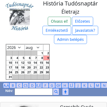
História Tudósnaptár
Életrajz
Olvass el!
Előzetes
Emlékeztető
Javaslatok?
Admin belépés
1
2
3
4
5
6
7
8
9
10
11
12
13
14
15
16
17
18
19
20
21
22
23
24
25
26
27
28
29
30
31
A,Á
B
C
CS
D
E,É
F
G
GY
H
I,Í
J
K
L
M
N
Név:
Greschik Gyula