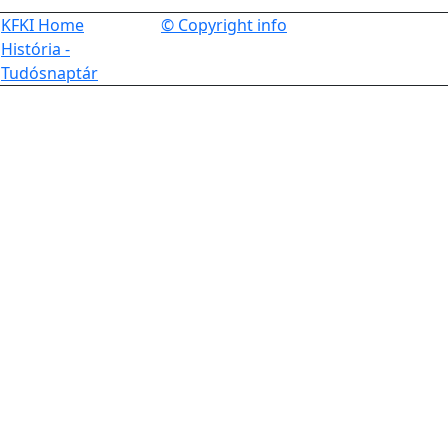
KFKI Home
© Copyright info
História -
Tudósnaptár