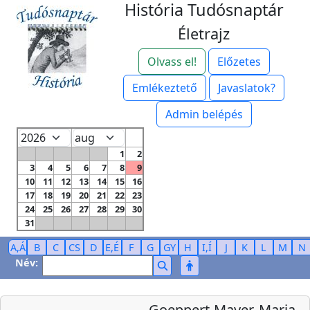
História Tudósnaptár
Életrajz
Olvass el!
Előzetes
Emlékeztető
Javaslatok?
Admin belépés
1
2
3
4
5
6
7
8
9
10
11
12
13
14
15
16
17
18
19
20
21
22
23
24
25
26
27
28
29
30
31
A,Á
B
C
CS
D
E,É
F
G
GY
H
I,Í
J
K
L
M
N
Név:
Goeppert-Mayer, Maria