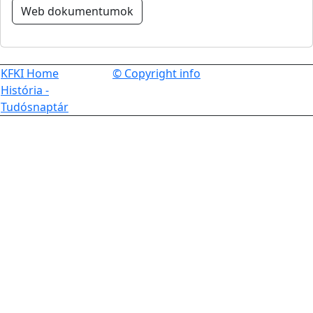
Web dokumentumok
KFKI Home
© Copyright info
História -
Tudósnaptár