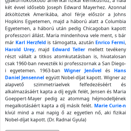
gyakornokoskodó amerikai fizikai kémikushoz, a nála
két évvel idősebb Joseph Edward Mayerhez. Azonnal
átköltöztek Amerikába, ahol férje először a Johns
Hopkins Egyetemen, majd a háború alatt a Columbia
Egyetemen, a háború után pedig Chicagoban kapott
professzori állást. Maria mindenhova vele ment, s bár
már
Karl Herzfeld
is támogatta, azután
Enrico Fermi
,
Harold Urey
, majd
Edward Teller
mellett tevékeny
részt vállalt a titkos atomkutatásban is, hivatalosan
csak 1960-ban nevezték ki professzornak a San Diego-
i egyetemen. 1963-ban
Wigner Jenővel
és
Hans
Daniel Jensennel
együtt Nobel-díjat kapott. Wigner az
alapvető szimmetriaelvek felfedezéséért és
alkalmazásáért kapta a díj egyik felét, Jensen és Maria
Goeppert-Mayer pedig az atommag héjmodelljének
megalkotásáért kapta a díj másik felét.
Marie Curie-n
kívül mind a mai napig ő az egyetlen nő, aki fizikai
Nobel-díjat kapott. (Dr. Radnai Gyula)