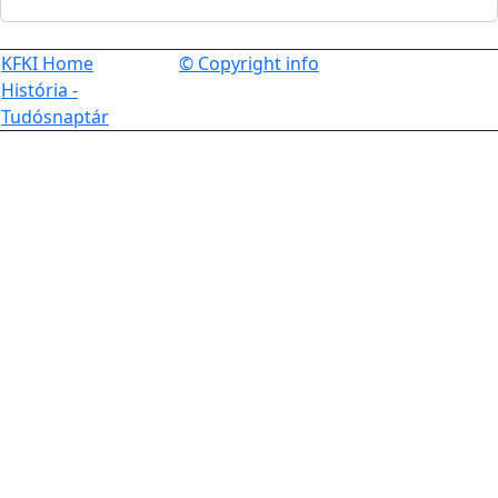
KFKI Home
© Copyright info
História -
Tudósnaptár