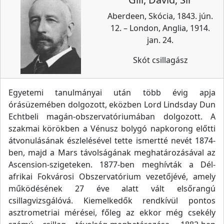
Aberdeen, Skócia, 1843. jún.
12. – London, Anglia, 1914.
jan. 24.
Skót csillagász
Egyetemi tanulmányai után több évig apja
órásüzemében dolgozott, eközben Lord Lindsday Dun
Echtbeli magán-obszervatóriumában dolgozott. A
szakmai körökben a Vénusz bolygó napkorong előtti
átvonulásának észlelésével tette ismertté nevét 1874-
ben, majd a Mars távolságának meghatározásával az
Ascension-szigeteken. 1877-ben meghívták a Dél-
afrikai Fokvárosi Obszervatórium vezetőjévé, amely
működésének 27 éve alatt vált elsőrangú
csillagvizsgálóvá. Kiemelkedők rendkívül pontos
asztrometriai mérései, főleg az ekkor még csekély