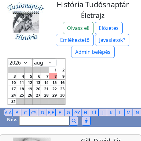
História Tudósnaptár
Életrajz
Olvass el!
Előzetes
Emlékeztető
Javaslatok?
Admin belépés
1
2
3
4
5
6
7
8
9
10
11
12
13
14
15
16
17
18
19
20
21
22
23
24
25
26
27
28
29
30
31
A,Á
B
C
CS
D
E,É
F
G
GY
H
I,Í
J
K
L
M
N
Név:
Gill, David, Sir