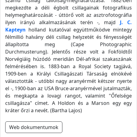
számú csillag távolság-meghatározása. 1882-ben
megkezdte a déli égbolt csillagainak fotografikus
helymeghatározását - úttörő volt az asztrofotográfia
ilyen irányú alkalmazásának terén -, majd
J. C.
Kapteyn
holland kutatóval együttműködve mintegy
félmillió halvány déli csillag helyzetét és fényességét
állapította meg (Cape Photographic
Durchmusterung). Jelentős része volt a Fokföldtől
Norvégiáig húzódó meridián Dél-afrikai szakaszának
felmérésében is. 1883-ban a Royal Society tagjává,
1909-ben a Királyi Csillagászati Társaság elnökévé
választották - utóbbi nagy aranyérmét kétszer nyerte
el -, 1900-ban az USA Bruce-aranyérmével jutalmazták,
és megkapta a lovagi rangot, valamint "Őfelsége
csillagásza" címet. A Holdon és a Marson egy egy
kráter őrzi a nevét. (Bartha Lajos)
Web dokumentumok