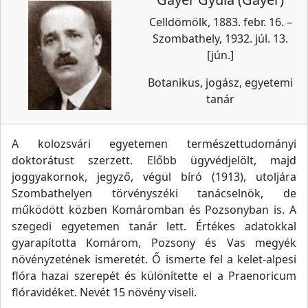
Celldömölk, 1883. febr. 16. –
Szombathely, 1932. júl. 13.
[jún.]
Botanikus, jogász, egyetemi
tanár
A kolozsvári egyetemen természettudományi
doktorátust szerzett. Előbb ügyvédjelölt, majd
joggyakornok, jegyző, végül bíró (1913), utoljára
Szombathelyen törvényszéki tanácselnök, de
működött közben Komáromban és Pozsonyban is. A
szegedi egyetemen tanár lett. Értékes adatokkal
gyarapította Komárom, Pozsony és Vas megyék
növényzetének ismeretét. Ő ismerte fel a kelet-alpesi
flóra hazai szerepét és különítette el a Praenoricum
flóravidéket. Nevét 15 növény viseli.