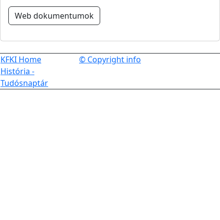
Web dokumentumok
KFKI Home
© Copyright info
História -
Tudósnaptár