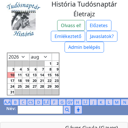
História Tudósnaptár
Életrajz
Olvass el!
Előzetes
Emlékeztető
Javaslatok?
Admin belépés
1
2
3
4
5
6
7
8
9
10
11
12
13
14
15
16
17
18
19
20
21
22
23
24
25
26
27
28
29
30
31
A,Á
B
C
CS
D
E,É
F
G
GY
H
I,Í
J
K
L
M
N
Név:
Gáyer Gyula (Gayer)