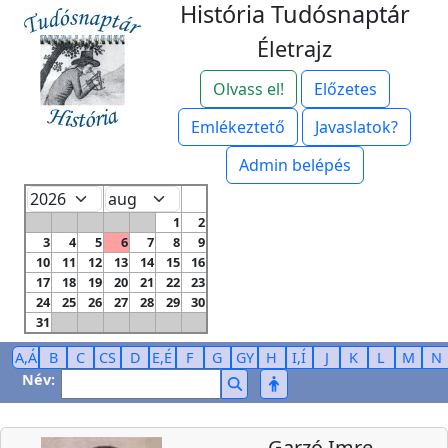
História Tudósnaptár
Életrajz
Olvass el!
Előzetes
Emlékeztető
Javaslatok?
Admin belépés
1
2
3
4
5
6
7
8
9
10
11
12
13
14
15
16
17
18
19
20
21
22
23
24
25
26
27
28
29
30
31
A,Á
B
C
CS
D
E,É
F
G
GY
H
I,Í
J
K
L
M
N
Név:
Garzó Imre