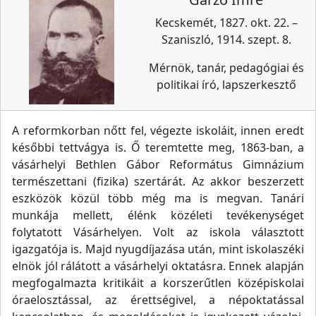
Kecskemét, 1827. okt. 22. –
Szaniszló, 1914. szept. 8.
Mérnök, tanár, pedagógiai és
politikai író, lapszerkesztő
A reformkorban nőtt fel, végezte iskoláit, innen eredt
későbbi tettvágya is. Ő teremtette meg, 1863-ban, a
vásárhelyi Bethlen Gábor Református Gimnázium
természettani (fizika) szertárát. Az akkor beszerzett
eszközök közül több még ma is megvan. Tanári
munkája mellett, élénk közéleti tevékenységet
folytatott Vásárhelyen. Volt az iskola választott
igazgatója is. Majd nyugdíjazása után, mint iskolaszéki
elnök jól rálátott a vásárhelyi oktatásra. Ennek alapján
megfogalmazta kritikáit a korszerűtlen középiskolai
óraelosztással, az érettségivel, a népoktatással