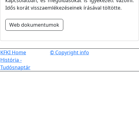
kapcsolatban, és megoldásokat is igyekezett vázolni.
Idős korát visszaemlékezéseinek írásával töltötte.
Web dokumentumok
KFKI Home
© Copyright info
História -
Tudósnaptár