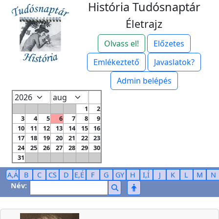
História Tudósnaptár
Életrajz
Olvass el!
Előzetes
Emlékeztető
Javaslatok?
Admin belépés
1
2
3
4
5
6
7
8
9
10
11
12
13
14
15
16
17
18
19
20
21
22
23
24
25
26
27
28
29
30
31
A,Á
B
C
CS
D
E,É
F
G
GY
H
I,Í
J
K
L
M
N
Név: