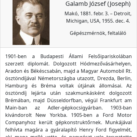
Galamb József (Joseph)
Makó, 1881. febr. 3. – Detroit,
Michigan, USA, 1955. dec. 4.
Gépészmérnök, feltaláló
1901-ben a Budapesti Állami Felsőipariskolában
szerzett diplomát. Dolgozott Hódmezővásárhelyen,
Aradon és Békéscsabán, majd a Magyar Automobil Rt.
ösztöndíjával Németországba utazott, Drezda, Berlin,
Hamburg és Bréma voltak útjának állomásai. Az
ösztöndíj lejárta után szakmunkásként dolgozott
Brémában, majd Düsseldorfban, végül Frankfurt am
Main-ban az Adler-gépkocsigyárban. 1903-ban
kivándorolt New Yorkba. 1905-ben a Ford Motor
Companyhoz került gépkonstruktőrnek. Munkájával
felhívta magára a gyáralapító Henry Ford figyelmét,