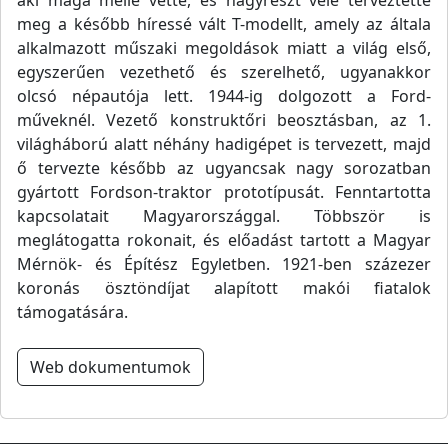
aki maga mellé vette, és nagyrészt vele terveztette
meg a később híressé vált T-modellt, amely az általa
alkalmazott műszaki megoldások miatt a világ első,
egyszerűen vezethető és szerelhető, ugyanakkor
olcsó népautója lett. 1944-ig dolgozott a Ford-
műveknél. Vezető konstruktőri beosztásban, az 1.
világháború alatt néhány hadigépet is tervezett, majd
ő tervezte később az ugyancsak nagy sorozatban
gyártott Fordson-traktor prototípusát. Fenntartotta
kapcsolatait Magyarországgal. Többször is
meglátogatta rokonait, és előadást tartott a Magyar
Mérnök- és Építész Egyletben. 1921-ben százezer
koronás ösztöndíjat alapított makói fiatalok
támogatására.
Web dokumentumok