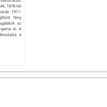
Doktorátust
ék, 1878-tól
tanár. 1911-
lított fény
zsgálatok az
nyerte el. A
koztatta a