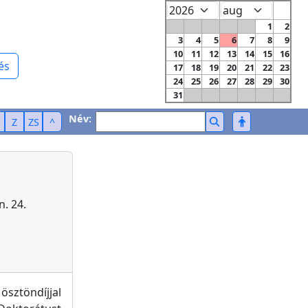
1
2
3
4
5
6
7
8
9
10
11
12
13
14
15
16
és
17
18
19
20
21
22
23
24
25
26
27
28
29
30
31
Név:
Z
ZS
^
n. 24.
sztöndíjjal