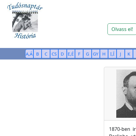
Olvass el!
A,Á
B
C
CS
D
E,É
F
G
GY
H
I,Í
J
K
1870-ben i