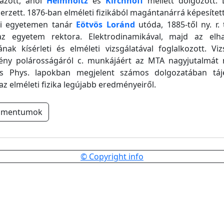
tazott, ahol
Helmholtz
és
Kirchhoff
mellett dolgozott. 
erzett. 1876-ban elméleti fizikából magántanárrá képesített
ti egyetemen tanár
Eötvös Loránd
utóda, 1885-től ny. r. 
z egyetem rektora. Elektrodinamikával, majd az elhaj
nak kísérleti és elméleti vizsgálatával foglalkozott. Vi
 fény polárosságáról c. munkájáért az MTA nagyjutalmát 
s Phys. lapokban megjelent számos dolgozatában tájé
 az elméleti fizika legújabb eredményeiről.
umentumok
© Copyright info