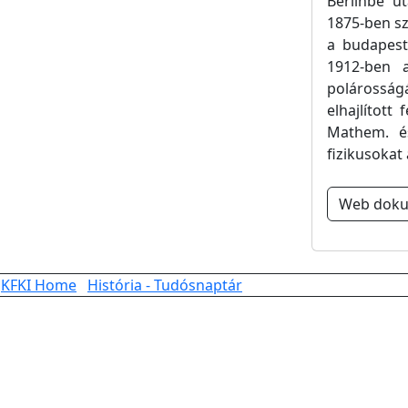
Berlinbe u
1875-ben sz
a budapes
1912-ben a
polárosságá
elhajlított
Mathem. é
fizikusokat
Web dok
KFKI Home
História - Tudósnaptár