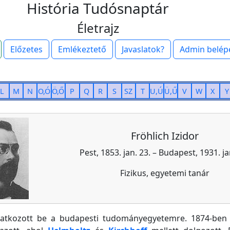
História Tudósnaptár
Életrajz
Előzetes
Emlékeztető
Javaslatok?
Admin belép
L
M
N
O,Ó
Ö,Ő
P
Q
R
S
SZ
T
U,Ú
Ü,Ű
V
W
X
Y
Fröhlich Izidor
Pest, 1853. jan. 23. – Budapest, 1931. ja
Fizikus, egyetemi tanár
ratkozott be a budapesti tudományegyetemre. 1874-ben ö