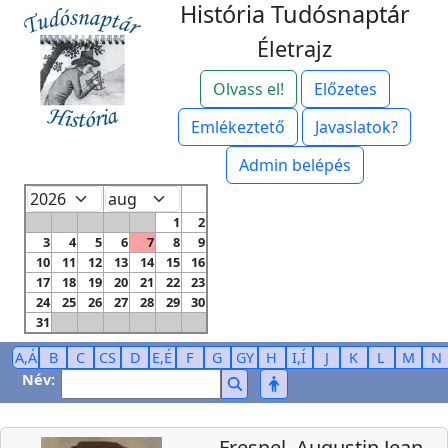
História Tudósnaptár
Életrajz
Olvass el!
Előzetes
Emlékeztető
Javaslatok?
Admin belépés
1
2
3
4
5
6
7
8
9
10
11
12
13
14
15
16
17
18
19
20
21
22
23
24
25
26
27
28
29
30
31
A,Á
B
C
CS
D
E,É
F
G
GY
H
I,Í
J
K
L
M
N
Név:
Fresnel, Augustin Jean