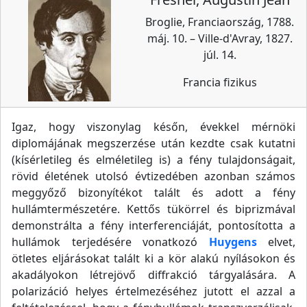
Broglie, Franciaország, 1788.
máj. 10. – Ville-d'Avray, 1827.
júl. 14.
Francia fizikus
Igaz, hogy viszonylag későn, évekkel mérnöki
diplomájának megszerzése után kezdte csak kutatni
(kísérletileg és elméletileg is) a fény tulajdonságait,
rövid életének utolsó évtizedében azonban számos
meggyőző bizonyítékot talált és adott a fény
hullámtermészetére. Kettős tükörrel és biprizmával
demonstrálta a fény interferenciáját, pontosította a
hullámok terjedésére vonatkozó
Huygens
elvet,
ötletes eljárásokat talált ki a kör alakú nyílásokon és
akadályokon létrejövő diffrakció tárgyalására. A
polarizáció helyes értelmezéséhez jutott el azzal a