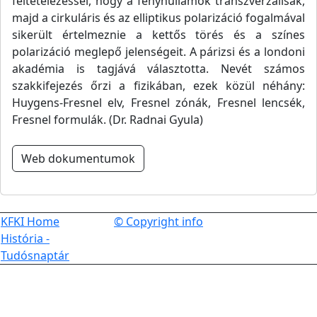
feltételezéssel, hogy a fényhullámok transzverzálisak,
majd a cirkuláris és az elliptikus polarizáció fogalmával
sikerült értelmeznie a kettős törés és a színes
polarizáció meglepő jelenségeit. A párizsi és a londoni
akadémia is tagjává választotta. Nevét számos
szakkifejezés őrzi a fizikában, ezek közül néhány:
Huygens-Fresnel elv, Fresnel zónák, Fresnel lencsék,
Fresnel formulák. (Dr. Radnai Gyula)
Web dokumentumok
KFKI Home
© Copyright info
História -
Tudósnaptár