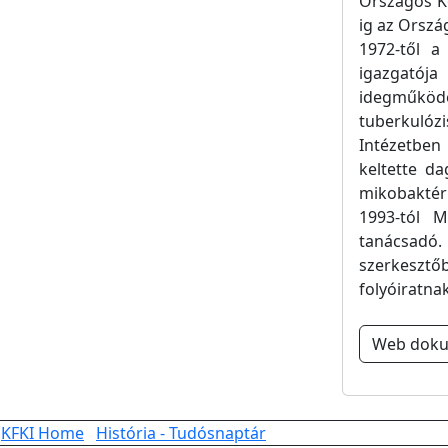
Országos Kö
ig az Orszá
1972-től a
igazgatója
idegműködé
tuberkulóz
Intézetben
keltette d
mikobaktéri
1993-tól 
tanácsadó.
szerkesztőb
folyóiratnak
Web dok
KFKI Home
História - Tudósnaptár