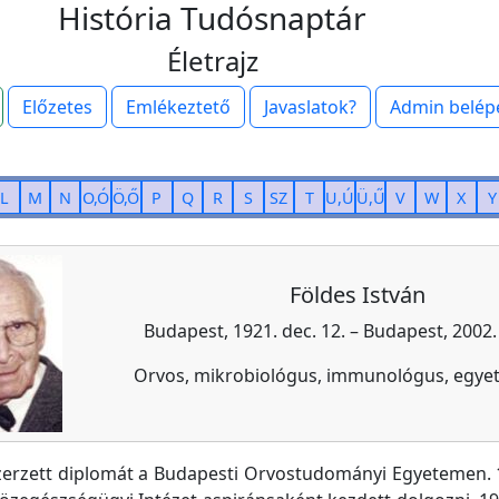
História Tudósnaptár
Életrajz
Előzetes
Emlékeztető
Javaslatok?
Admin belép
L
M
N
O,Ó
Ö,Ő
P
Q
R
S
SZ
T
U,Ú
Ü,Ű
V
W
X
Y
Földes István
Budapest, 1921. dec. 12. – Budapest, 2002. 
Orvos, mikrobiológus, immunológus, egyet
zerzett diplomát a Budapesti Orvostudományi Egyetemen. 