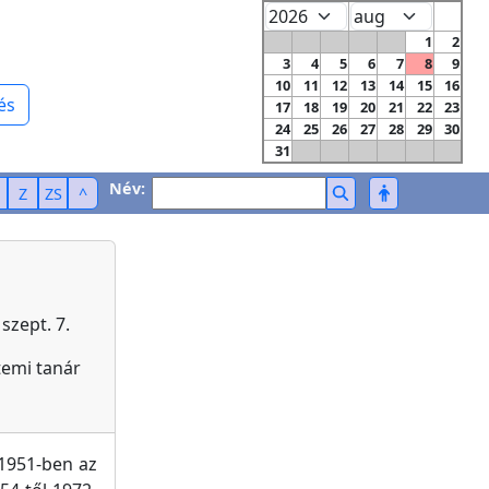
1
2
3
4
5
6
7
8
9
10
11
12
13
14
15
16
és
17
18
19
20
21
22
23
24
25
26
27
28
29
30
31
Név:
Z
ZS
^
szept. 7.
emi tanár
1951-ben az