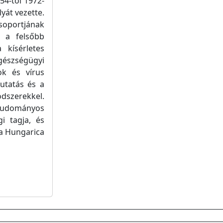
54-től 1972-
yát vezette.
soportjának
t a felsőbb
 kísérletes
gészségügyi
ok és vírus
utatás és a
ódszerekkel.
tudományos
i tagja, és
ca Hungarica