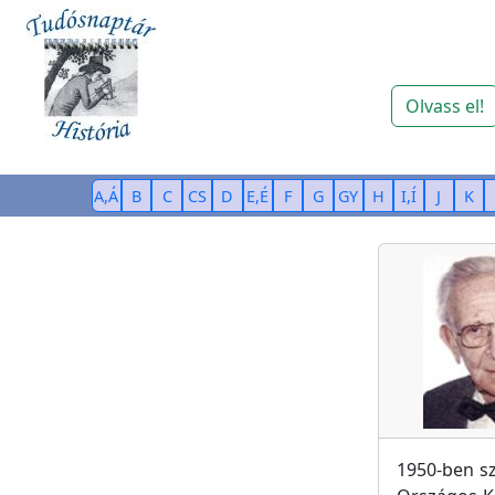
Olvass el!
A,Á
B
C
CS
D
E,É
F
G
GY
H
I,Í
J
K
1950-ben s