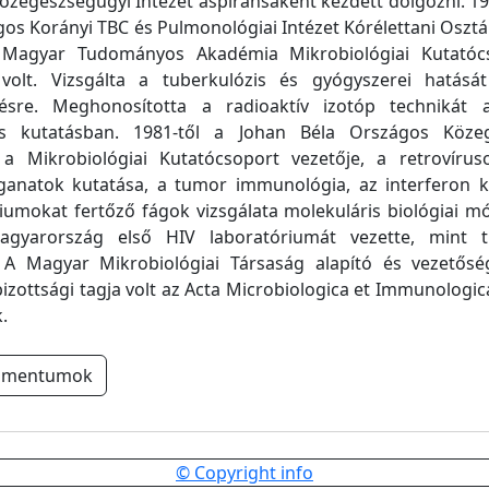
zegészségügyi Intézet aspiránsaként kezdett dolgozni. 19
gos Korányi TBC és Pulmonológiai Intézet Kórélettani Osztál
 Magyar Tudományos Akadémia Mikrobiológiai Kutatóc
 volt. Vizsgálta a tuberkulózis és gyógyszerei hatásá
sre. Meghonosította a radioaktív izotóp technikát a
is kutatásban. 1981-től a Johan Béla Országos Köze
 a Mikrobiológiai Kutatócsoport vezetője, a retrovírus
aganatok kutatása, a tumor immunológia, az interferon k
umokat fertőző fágok vizsgálata molekuláris biológiai m
Magyarország első HIV laboratóriumát vezette, mint 
 A Magyar Mikrobiológiai Társaság alapító és vezetőség
izottsági tagja volt az Acta Microbiologica et Immunologi
.
umentumok
© Copyright info