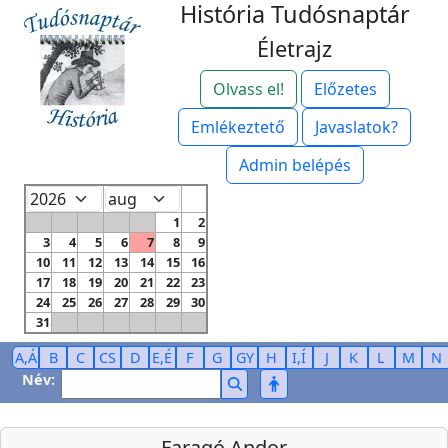
História Tudósnaptár
Életrajz
Olvass el!
Előzetes
Emlékeztető
Javaslatok?
Admin belépés
1
2
3
4
5
6
7
8
9
10
11
12
13
14
15
16
17
18
19
20
21
22
23
24
25
26
27
28
29
30
31
A,Á
B
C
CS
D
E,É
F
G
GY
H
I,Í
J
K
L
M
N
Név:
Faragó Andor