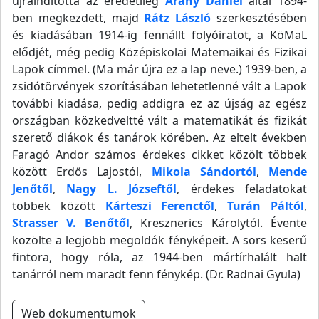
újraindította az eredetileg
Arany Dániel
által 1894-
ben megkezdett, majd
Rátz László
szerkesztésében
és kiadásában 1914-ig fennállt folyóiratot, a KöMaL
elődjét, még pedig Középiskolai Matemaikai és Fizikai
Lapok címmel. (Ma már újra ez a lap neve.) 1939-ben, a
zsidótörvények szorításában lehetetlenné vált a Lapok
további kiadása, pedig addigra ez az újság az egész
országban közkedveltté vált a matematikát és fizikát
szerető diákok és tanárok körében. Az eltelt években
Faragó Andor számos érdekes cikket közölt többek
között Erdős Lajostól,
Mikola Sándortól
,
Mende
Jenőtől
,
Nagy L. Józseftől
, érdekes feladatokat
többek között
Kárteszi Ferenctől
,
Turán Páltól
,
Strasser V. Benőtől
, Kresznerics Károlytól. Évente
közölte a legjobb megoldók fényképeit. A sors keserű
fintora, hogy róla, az 1944-ben mártírhalált halt
tanárról nem maradt fenn fénykép. (Dr. Radnai Gyula)
Web dokumentumok