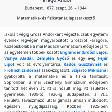
Budapest, 1877. szept. 26. – 1944.
Matematika- és fizikatanár, lapszerkesztő
Iskoláit végig Grosz Andorként végezte, csak egyetemi
éveinek legvégén magyarosított Groszról Faragóra.
Középiskolába a mai Madách Gimnázium elődjébe járt,
az egyetemen többek között
Englander (Erdős) Lajos
,
Visnya Aladár
,
Zemplén Győző
és egy évig
Fejér
Lipót
volt az évfolyamtársa.
Rados Gusztávnál
és
Fröhlich Izidornál
szakvizsgázott,
Szíjártó Miklósnál
gyakorolta a matematika és a fizika tanítását.
Sopronban, a mai Széchenyi Gimnázium elődjében
tanított hét éven át, itt is nősült meg, itt születtek
gyermekei. 1909-től 1936-ig Budapesten, a VIII.
kerületi, Tavaszmező utcai gimnáziumban működött,
egészen nyugdíjazásáig. Közben 1925-ben