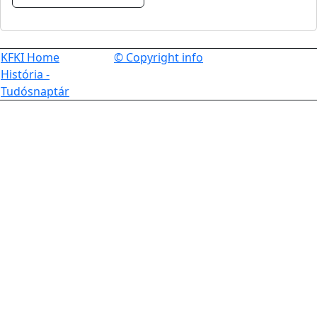
KFKI Home
© Copyright info
História -
Tudósnaptár