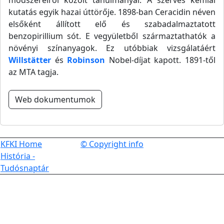
módszereiről közölt tanulmányai. A szerves kémiai
kutatás egyik hazai úttörője. 1898-ban Ceracidin néven
elsőként állított elő és szabadalmaztatott
benzopirillium sót. E vegyületből származtathatók a
növényi színanyagok. Ez utóbbiak vizsgálatáért
Willstätter
és
Robinson
Nobel-díjat kapott. 1891-től
az MTA tagja.
Web dokumentumok
KFKI Home
© Copyright info
História -
Tudósnaptár