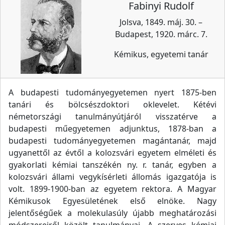
Fabinyi Rudolf
Jolsva, 1849. máj. 30. –
Budapest, 1920. márc. 7.
Kémikus, egyetemi tanár
A budapesti tudományegyetemen nyert 1875-ben
tanári és bölcsészdoktori oklevelet. Kétévi
németországi tanulmányútjáról visszatérve a
budapesti műegyetemen adjunktus, 1878-ban a
budapesti tudományegyetemen magántanár, majd
ugyanettől az évtől a kolozsvári egyetem elméleti és
gyakorlati kémiai tanszékén ny. r. tanár, egyben a
kolozsvári állami vegykísérleti állomás igazgatója is
volt. 1899-1900-ban az egyetem rektora. A Magyar
Kémikusok Egyesületének első elnöke. Nagy
jelentőségűek a molekulasúly újabb meghatározási