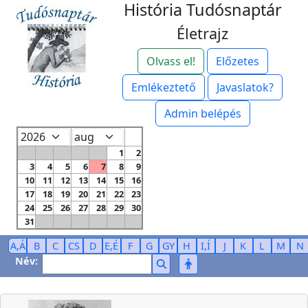
História Tudósnaptár
Életrajz
Olvass el!
Előzetes
Emlékeztető
Javaslatok?
Admin belépés
1
2
3
4
5
6
7
8
9
10
11
12
13
14
15
16
17
18
19
20
21
22
23
24
25
26
27
28
29
30
31
A,Á
B
C
CS
D
E,É
F
G
GY
H
I,Í
J
K
L
M
N
Név: