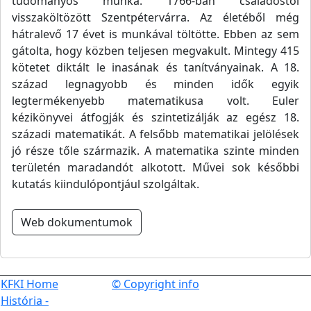
tudományos munka. 1766-ban családostól
visszaköltözött Szentpétervárra. Az életéből még
hátralevő 17 évet is munkával töltötte. Ebben az sem
gátolta, hogy közben teljesen megvakult. Mintegy 415
kötetet diktált le inasának és tanítványainak. A 18.
század legnagyobb és minden idők egyik
legtermékenyebb matematikusa volt. Euler
kézikönyvei átfogják és szintetizálják az egész 18.
századi matematikát. A felsőbb matematikai jelölések
jó része tőle származik. A matematika szinte minden
területén maradandót alkotott. Művei sok későbbi
kutatás kiindulópontjául szolgáltak.
Web dokumentumok
KFKI Home
© Copyright info
História -