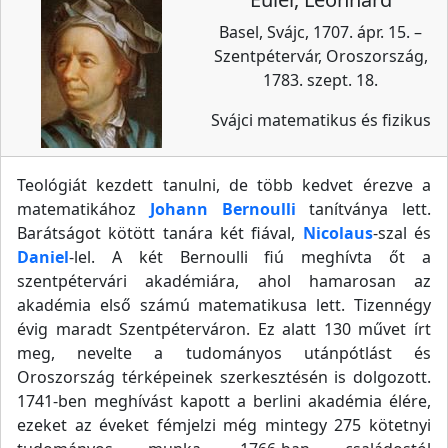
Basel, Svájc, 1707. ápr. 15. –
Szentpétervár, Oroszország,
1783. szept. 18.
Svájci matematikus és fizikus
Teológiát kezdett tanulni, de több kedvet érezve a
matematikához
Johann Bernoulli
tanítványa lett.
Barátságot kötött tanára két fiával,
Nicolaus
-szal és
Daniel
-lel. A két Bernoulli fiú meghívta őt a
szentpétervári akadémiára, ahol hamarosan az
akadémia első számú matematikusa lett. Tizennégy
évig maradt Szentpéterváron. Ez alatt 130 művet írt
meg, nevelte a tudományos utánpótlást és
Oroszország térképeinek szerkesztésén is dolgozott.
1741-ben meghívást kapott a berlini akadémia élére,
ezeket az éveket fémjelzi még mintegy 275 kötetnyi