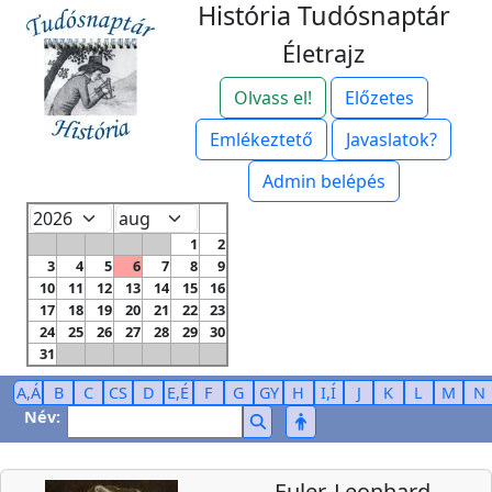
História Tudósnaptár
Életrajz
Olvass el!
Előzetes
Emlékeztető
Javaslatok?
Admin belépés
1
2
3
4
5
6
7
8
9
10
11
12
13
14
15
16
17
18
19
20
21
22
23
24
25
26
27
28
29
30
31
A,Á
B
C
CS
D
E,É
F
G
GY
H
I,Í
J
K
L
M
N
Név:
Euler, Leonhard