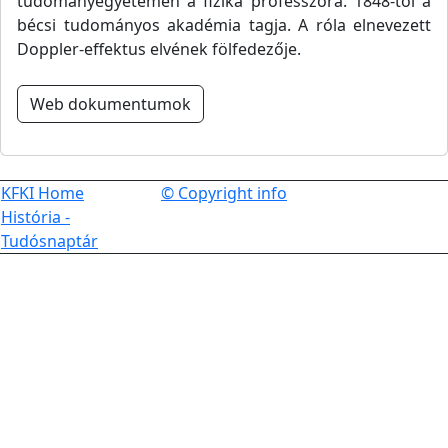
tudományegyetemen a fizika professzora. 1848-tól a
bécsi tudományos akadémia tagja. A róla elnevezett
Doppler-effektus elvének fölfedezője.
Web dokumentumok
KFKI Home
© Copyright info
História -
Tudósnaptár