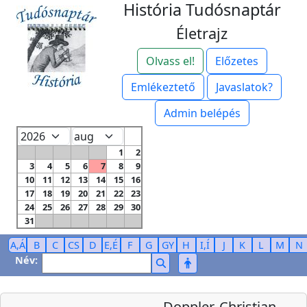
História Tudósnaptár
Életrajz
Olvass el!
Előzetes
Emlékeztető
Javaslatok?
Admin belépés
1
2
3
4
5
6
7
8
9
10
11
12
13
14
15
16
17
18
19
20
21
22
23
24
25
26
27
28
29
30
31
A,Á
B
C
CS
D
E,É
F
G
GY
H
I,Í
J
K
L
M
N
Név:
Doppler, Christian