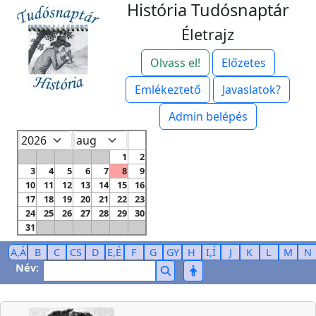
História Tudósnaptár
Életrajz
Olvass el!
Előzetes
Emlékeztető
Javaslatok?
Admin belépés
1
2
3
4
5
6
7
8
9
10
11
12
13
14
15
16
17
18
19
20
21
22
23
24
25
26
27
28
29
30
31
A,Á
B
C
CS
D
E,É
F
G
GY
H
I,Í
J
K
L
M
N
Név: