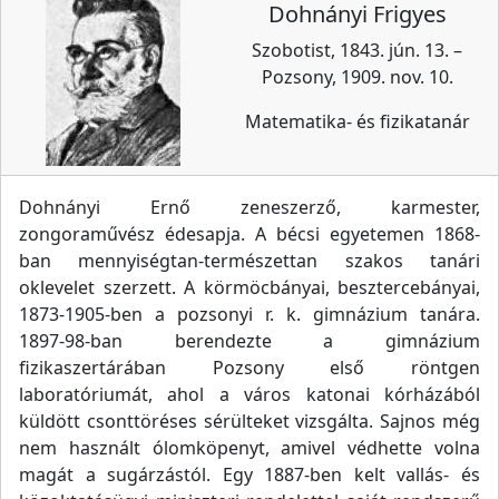
Dohnányi Frigyes
Szobotist, 1843. jún. 13. –
Pozsony, 1909. nov. 10.
Matematika- és fizikatanár
Dohnányi Ernő zeneszerző, karmester,
zongoraművész édesapja. A bécsi egyetemen 1868-
ban mennyiségtan-természettan szakos tanári
oklevelet szerzett. A körmöcbányai, besztercebányai,
1873-1905-ben a pozsonyi r. k. gimnázium tanára.
1897-98-ban berendezte a gimnázium
fizikaszertárában Pozsony első röntgen
laboratóriumát, ahol a város katonai kórházából
küldött csonttöréses sérülteket vizsgálta. Sajnos még
nem használt ólomköpenyt, amivel védhette volna
magát a sugárzástól. Egy 1887-ben kelt vallás- és