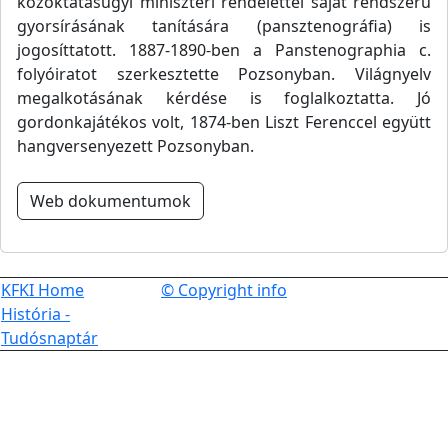
közoktatásügyi miniszteri rendelettel saját rendszerű
gyorsírásának tanítására (pansztenográfia) is
jogosíttatott. 1887-1890-ben a Panstenographia c.
folyóiratot szerkesztette Pozsonyban. Világnyelv
megalkotásának kérdése is foglalkoztatta. Jó
gordonkajátékos volt, 1874-ben Liszt Ferenccel együtt
hangversenyezett Pozsonyban.
Web dokumentumok
KFKI Home
© Copyright info
História -
Tudósnaptár