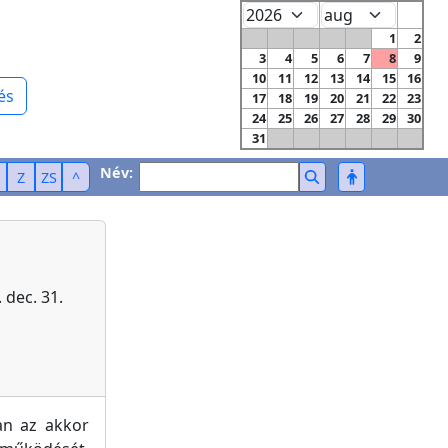
1
2
3
4
5
6
7
8
9
10
11
12
13
14
15
16
és
17
18
19
20
21
22
23
24
25
26
27
28
29
30
31
Név:
Z
ZS
^
 dec. 31.
an az akkor