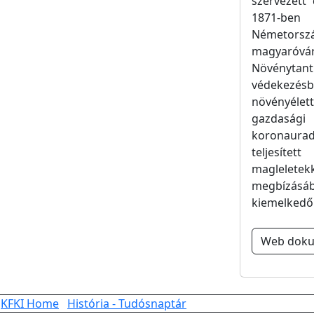
szervezett
1871-ben 
Németorsz
magyaróvá
Növénytant 
védekezésbe
növényélett
gazdasági
koronaurad
teljesítet
magleletek
megbízásáb
kiemelkedő
Web dok
KFKI Home
História - Tudósnaptár