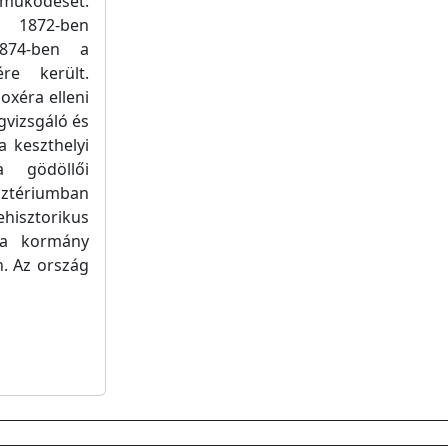
 működését.
. 1872-ben
1874-ben a
re került.
oxéra elleni
gvizsgáló és
a keszthelyi
a gödöllői
sztériumban
hisztorikus
t a kormány
. Az ország