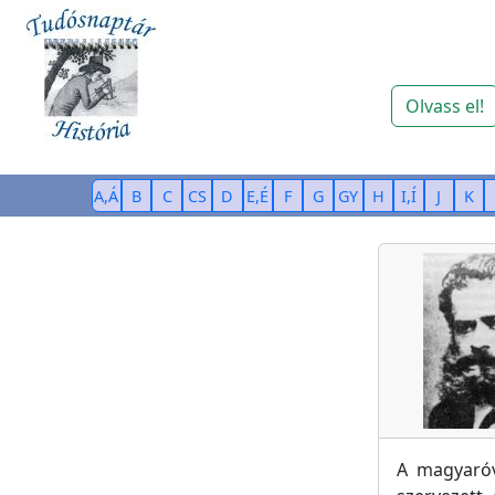
Olvass el!
A,Á
B
C
CS
D
E,É
F
G
GY
H
I,Í
J
K
A magyaróv