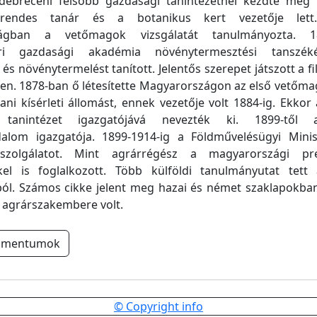
 debreceni felsőbb gazdasági tanintézetnél kezdte meg
rendes tanár és a botanikus kert vezetője lett
ágban a vetőmagok vizsgálatát tanulmányozta. 
ri gazdasági akadémia növénytermesztési tanszéké
és növénytermelést tanított. Jelentős szerepet játszott a fil
n. 1878-ban ő létesítette Magyarországon az első vetőma
ani kísérleti állomást, ennek vezetője volt 1884-ig. Ekkor 
 tanintézet igazgatójává nevezték ki. 1899-től 
alom igazgatója. 1899-1914-ig a Földművelésügyi Mini
t szolgálatot. Mint agrárrégész a magyarországi pre
kel is foglalkozott. Több külföldi tanulmányutat tet
ól. Számos cikke jelent meg hazai és német szaklapokban
 agrárszakembere volt.
umentumok
© Copyright info