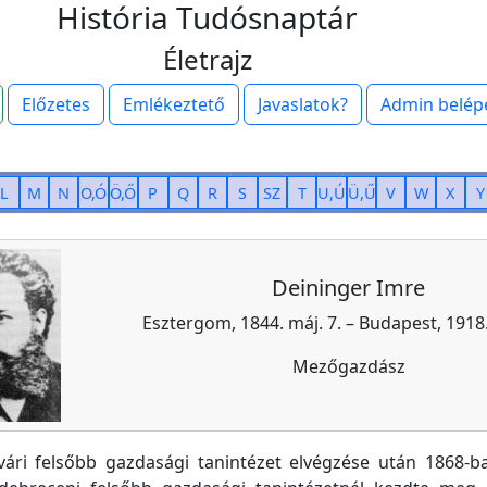
História Tudósnaptár
Életrajz
Előzetes
Emlékeztető
Javaslatok?
Admin belép
L
M
N
O,Ó
Ö,Ő
P
Q
R
S
SZ
T
U,Ú
Ü,Ű
V
W
X
Y
Deininger Imre
Esztergom, 1844. máj. 7. – Budapest, 1918.
Mezőgazdász
ári felsőbb gazdasági tanintézet elvégzése után 1868-b