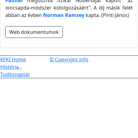
Paullal
megosztva fizikai Nobel-díjat kapott "az
ioncsapda-módszer kidolgozásáért". A díj másik felét
abban az évben
Norman Ramsey
kapta. (Piriti János)
Web dokumentumok
KFKI Home
© Copyright info
História -
Tudósnaptár