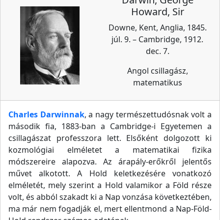
Howard, Sir
Downe, Kent, Anglia, 1845.
júl. 9. – Cambridge, 1912.
dec. 7.
Angol csillagász,
matematikus
Charles Darwinnak
, a nagy természettudósnak volt a
második fia, 1883-ban a Cambridge-i Egyetemen a
csillagászat professzora lett. Elsőként dolgozott ki
kozmológiai elméletet a matematikai fizika
módszereire alapozva. Az árapály-erőkről jelentős
művet alkotott. A Hold keletkezésére vonatkozó
elméletét, mely szerint a Hold valamikor a Föld része
volt, és abból szakadt ki a Nap vonzása következtében,
ma már nem fogadják el, mert ellentmond a Nap-Föld-