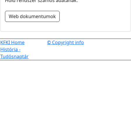
Hold rendszer számos adatának.
Web dokumentumok
KFKI Home
© Copyright info
História -
Tudósnaptár