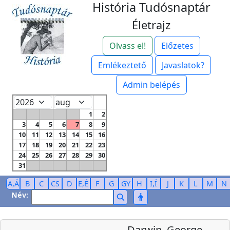
História Tudósnaptár
Életrajz
Olvass el!
Előzetes
Emlékeztető
Javaslatok?
Admin belépés
1
2
3
4
5
6
7
8
9
10
11
12
13
14
15
16
17
18
19
20
21
22
23
24
25
26
27
28
29
30
31
A,Á
B
C
CS
D
E,É
F
G
GY
H
I,Í
J
K
L
M
N
Név:
Darwin, George