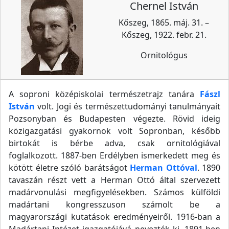
Chernel István
Kőszeg, 1865. máj. 31. –
Kőszeg, 1922. febr. 21.
Ornitológus
A soproni középiskolai természetrajz tanára
Fászl
István
volt. Jogi és természettudományi tanulmányait
Pozsonyban és Budapesten végezte. Rövid ideig
közigazgatási gyakornok volt Sopronban, később
birtokát is bérbe adva, csak ornitológiával
foglalkozott. 1887-ben Erdélyben ismerkedett meg és
kötött életre szóló barátságot
Herman Ottóval
. 1890
tavaszán részt vett a Herman Ottó által szervezett
madárvonulási megfigyelésekben. Számos külföldi
madártani kongresszuson számolt be a
magyarországi kutatások eredményeiről. 1916-ban a