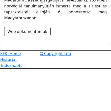
Madártani Intézet igazgatójává nevezték ki. 1891-ben
norvégiai tanulmányútján ismerte meg a síelést és
tapasztalatai alapján ő honosította meg
Magyarországon.
Web dokumentumok
KFKI Home
© Copyright info
História -
Tudósnaptár