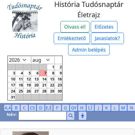
História Tudósnaptár
Életrajz
Olvass el!
Előzetes
Emlékeztető
Javaslatok?
Admin belépés
1
2
3
4
5
6
7
8
9
10
11
12
13
14
15
16
17
18
19
20
21
22
23
24
25
26
27
28
29
30
31
A,Á
B
C
CS
D
E,É
F
G
GY
H
I,Í
J
K
L
M
N
Név: