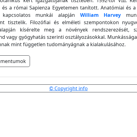
otanikus kert igazgatójának tisztében. 1592-tôl VIII. K
, és a római Sapienza Egyetemen tanított. Anatómiai és a 
l kapcsolatos munkái alapján
William Harvey
munk
ént tisztelik. Filozófiai és elméleti szempontokon nyug
 alapján kísérelte meg a növények rendszerezését, 
d vagy gyógyhatás szerinti osztályozásokkal. Munkássága
nnak mint független tudományágnak a kialakulásához.
umentumok
© Copyright info