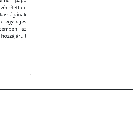
elemen pápa
vér élettani
ásságának
vó egységes
szemben az
 hozzájárult