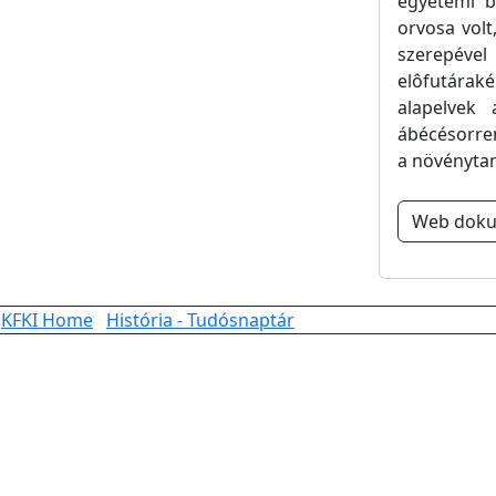
egyetemi b
orvosa volt
szerepéve
elôfutárak
alapelvek
ábécésorren
a növényta
Web dok
KFKI Home
História - Tudósnaptár