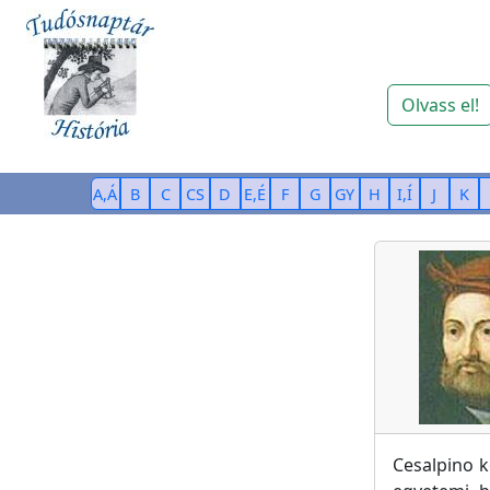
Olvass el!
A,Á
B
C
CS
D
E,É
F
G
GY
H
I,Í
J
K
Cesalpino k