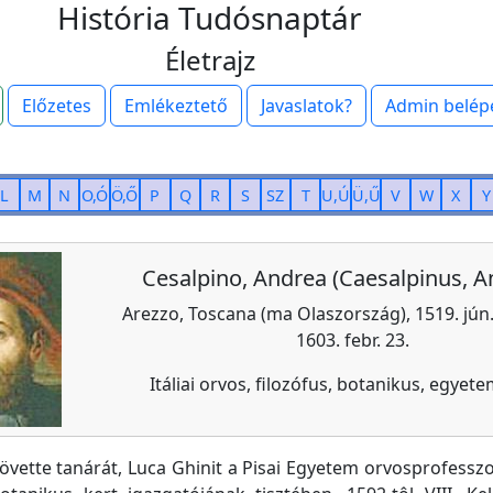
História Tudósnaptár
Életrajz
Előzetes
Emlékeztető
Javaslatok?
Admin belép
L
M
N
O,Ó
Ö,Ő
P
Q
R
S
SZ
T
U,Ú
Ü,Ű
V
W
X
Y
Cesalpino, Andrea (Caesalpinus, A
Arezzo, Toscana (ma Olaszország), 1519. jún.
1603. febr. 23.
Itáliai orvos, filozófus, botanikus, egyete
övette tanárát, Luca Ghinit a Pisai Egyetem orvosprofessz