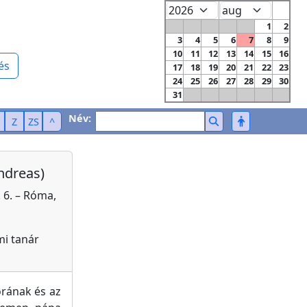
1
2
3
4
5
6
7
8
9
10
11
12
13
14
15
16
és
17
18
19
20
21
22
23
24
25
26
27
28
29
30
31
Név:
Z
ZS
^
ndreas)
 6. – Róma,
mi tanár
orának és az